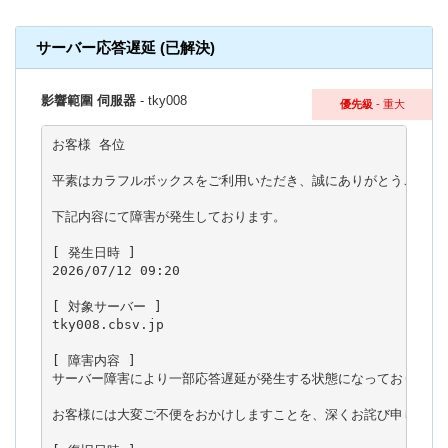
サーバー応答遅延 (已解決)
影響範圍 伺服器
- tky008
優先級
- 重大
お客様 各位

平素はカラフルボックスをご利用いただき、誠にありがとうございま
下記内容にて障害が発生しております。

[ 発生日時 ]

2026/07/12 09:20

[ 対象サーバー ]

tky008.cbsv.jp

[ 障害内容 ]

サーバー障害により一部応答遅延が発生する状態になっております。
お客様には大変ご不便をおかけしますことを、深くお詫び申し上げま