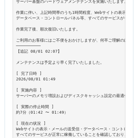
サーバー基盤のハードウェアメンテナンスを実施いたします。

作業に伴い、上記時間帯のうち1時間程度、Webサイトの表示・メー
データベース・コントロールパネル等、すべてのサービスが一時的に
作業完了後、順次復旧いたします。

ご利用のお客様にはご不便をおかけしますが、何卒ご理解のほどお願
──────────

【追記 08/01 02:07】

メンテナンスは予定より早く完了いたしました。

[ 完了日時 ]

2026/08/01 01:49

[ 実施内容 ]

サーバーのメモリ増設およびディスクキャッシュ設定の最適化を実施
[ 実際の停止時間 ]

約7分（01:42 〜 01:49）

[ 現在の状況 ]

Webサイトの表示・メールの送受信・データベース・コントロールパ
すべてのサービスが正常に稼働していることを確認しております。
