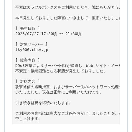
平素はカラフルボックスをご利用いただき、誠にありがとうございま
本日発生しておりました障害につきまして、復旧いたしましたのでご
[ 発生日時 ]

2026/07/27 17:30頃 〜 21:30頃

[ 対象サーバー ]

tky006.cbsv.jp

[ 障害内容 ]

DDoS攻撃によりサーバー回線が逼迫し、Web サイト・メール等への
不安定・接続困難となる状態が発生しておりました。

[ 対処内容 ]

攻撃通信の遮断措置、およびサーバー側のネットワーク処理の最適化
いたしました。現在は正常にご利用いただけます。

引き続き監視を継続いたします。

ご利用のお客様には多大なご迷惑をおかけしましたことを、深くお詫
申し上げます。