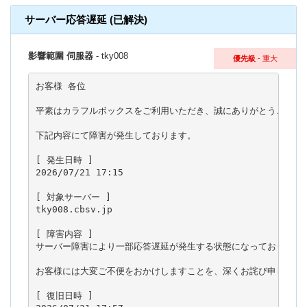
サーバー応答遅延 (已解決)
影響範圍 伺服器
- tky008
優先級
- 重大
お客様 各位

平素はカラフルボックスをご利用いただき、誠にありがとうございま
下記内容にて障害が発生しております。

[ 発生日時 ]

2026/07/21 17:15

[ 対象サーバー ]

tky008.cbsv.jp

[ 障害内容 ]

サーバー障害により一部応答遅延が発生する状態になっております。
お客様には大変ご不便をおかけしますことを、深くお詫び申し上げま
[ 復旧日時 ]
