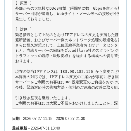
[ 原因 ]

外部からの大規模なDDoS攻撃（瞬間的に数十Gbpsを超える規模）に
サーバー回線が逼迫し、Webサイト・メール等への接続が不安定とな
発生しておりました。

[ 対処 ]

緊急措置として上記のとおりIPアドレスの変更を実施したほか、攻撃
遮断措置、およびサーバー側のネットワーク処理の最適化を実施いた
さらに恒久対策として、上位回線事業者およびデータセンター各社の
もと、当該サーバーの回線をCloudflare社のスクラビングセンタ
トラフィックの洗浄・吸収拠点）を経由する構成への切り替えを完了
おります。

現在の割当IPアドレスは 183.90.182.156 から変更ございません
本障害の対応では、IPアドレス変更のご案内が事前に行き届かず、他
サーバーをご利用のお客様にDNS設定変更のご負担をおかけいたしま
今後、緊急対応時の告知方法・個別のご連絡の改善に取り組んでまい
引き続き監視を継続いたします。

ご利用のお客様には大変ご不便をおかけしましたことを、深くお詫
日期
- 2026-07-27 11:18 - 2026-07-27 21:30
最後更新
- 2026-07-31 13:40