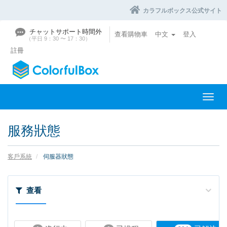
カラフルボックス公式サイト
チャットサポート時間外
查看購物車
中文
登入
（平日 9：30 〜 17：30）
註冊
切
換
導
服務狀態
覽
客戶系統
伺服器狀態
查看