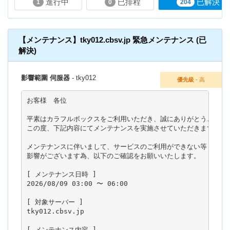
進行中
已排程
已解決
1
0
204
【メンテナンス】tky012.cbsv.jp 緊急メンテナンス (已
解決)
影響範圍 伺服器
- tky012
優先級
- 高
お客様　各位

平素はカラフルボックスをご利用いただき、誠にありがとうございま
この度、下記内容にてメンテナンスを実施させていただきます。

メンテナンスに伴いまして、サービスのご利用ができない等

影響がございます為、以下のご確認をお願いいたします。

[ メンテナンス日時 ]

2026/08/09 03:00 〜 06:00

[ 対象サーバー ]

tky012.cbsv.jp

[ メンテナンス内容 ]
