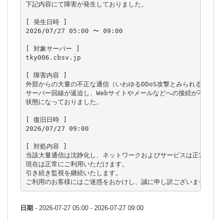
下記内容にて障害が発生しておりました。

[ 発生日時 ]

2026/07/27 05:00 〜 09:00

[ 対象サーバー ]

tky006.cbsv.jp

[ 障害内容 ]

外部からの大量の不正な通信（いわゆるDDoS攻撃とみられるトラフ
サーバー回線が逼迫し、Webサイトやメールなどへの接続が不安定・
状態になっておりました。

[ 復旧日時 ]

2026/07/27 09:00

[ 対処内容 ]

当該大量通信は沈静化し、ネットワークおよびサービスは正常に復旧
現在は正常にご利用いただけます。

引き続き監視を継続いたします。

ご利用のお客様にはご迷惑をおかけし、誠に申し訳ございませんで
日期
- 2026-07-27 05:00 - 2026-07-27 09:00