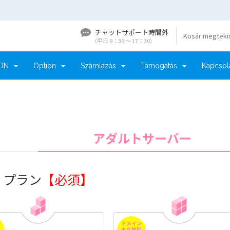
チャットサポート時間外
Kosár megteki
（平日 9：30 〜 17：30）
DN
Option
Számlázás
Támogatás
Kapcsol
アダルトサーバー
. プラン
【必須】
ン
ドメイン
料
永久無料