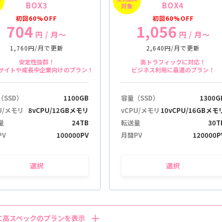
BOX3
BOX4
対象
初回60%OFF
初回60%OFF
704
1,056
円
/ 月〜
円
/ 月〜
1,760円/月で更新
2,640円/月で更新
安定性抜群！
高トラフィックに対応！
サイトや成長中企業向けのプラン！
ビジネス利用に最適のプラン！
（SSD）
1100GB
容量（SSD）
1300G
U/メモリ
8vCPU/12GBメモリ
vCPU/メモリ
10vCPU/16GBメモ
量
24TB
転送量
30T
PV
100000PV
月間PV
120000P
選択
選択
に高スペックのプランを表示