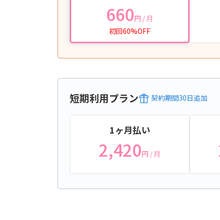
660
円
/ 月
初回60%OFF
短期利用プラン
契約期間
30
日
追加
1ヶ月払い
2,420
円
/ 月