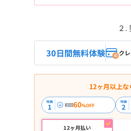
２.
30日間無料体験
クレ
12ヶ月以上な
特典
60
特典
1
2
初回
%OFF
12ヶ月払い