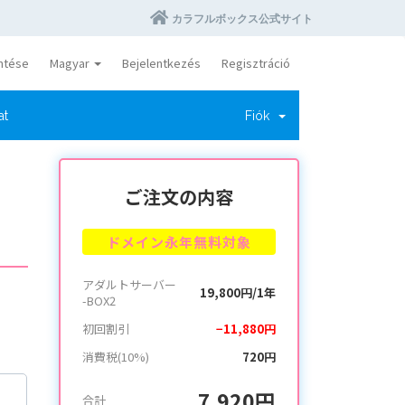
カラフルボックス公式サイト
ntése
Magyar
Bejelentkezés
Regisztráció
at
Fiók
ご注文の内容
ドメイン永年無料対象
アダルトサーバー
19,800円/1年
-BOX2
初回割引
−11,880円
消費税(10%)
720円
7,920円
合計