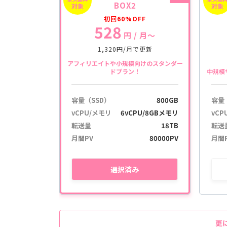
BOX2
対象
対象
初回60%OFF
528
円
/ 月〜
1,320円/月で更新
アフィリエイトや小規模向けのスタンダー
ドプラン！
中規模
容量（SSD）
800GB
容量
vCPU/メモリ
6vCPU/8GBメモリ
vCP
転送量
18TB
転送
月間PV
80000PV
月間
選択
済み
更