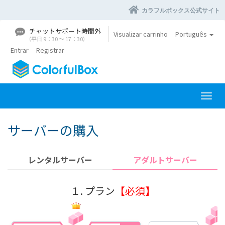
カラフルボックス公式サイト
チャットサポート時間外
Visualizar carrinho
Português
（平日 9：30 〜 17：30）
Entrar
Registrar
A
l
t
サーバーの購入
e
r
n
レンタルサーバー
アダルトサーバー
a
r
n
１. プラン
【必須】
a
v
e
g