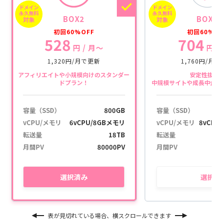
ドメイン
ドメイン
a
永久無料
永久無料
BOX2
BOX3
ç
対象
対象
ã
初回60%OFF
初回60%O
528
704
o
円
/ 月〜
円
1,320円/月で更新
1,760円/
アフィリエイトや小規模向けのスタンダー
安定性抜
ドプラン！
中規模サイトや成長中企
容量（SSD）
800GB
容量（SSD）
vCPU/メモリ
6vCPU/8GBメモリ
vCPU/メモリ
8vCP
転送量
18TB
転送量
月間PV
80000PV
月間PV
選択
済み
選択
表が見切れている場合、横スクロールできます