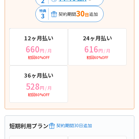
2
30
特典
契約期間
追加
3
日
12ヶ月払い
24ヶ月払い
660
616
円
/ 月
円
/ 月
初回60%OFF
初回60%OFF
36ヶ月払い
528
円
/ 月
初回60%OFF
短期利用プラン
契約期間
30
日
追加