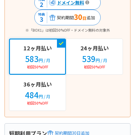
ドメイン無料
2
30
特典
契約期間
追加
3
日
※「BOX1」は初回50%OFF・ドメイン無料の対象外
12ヶ月払い
24ヶ月払い
583
539
円
/ 月
円
/ 月
初回50%OFF
初回50%OFF
36ヶ月払い
484
円
/ 月
初回50%OFF
短期利用プラン
契約期間
30
日
追加