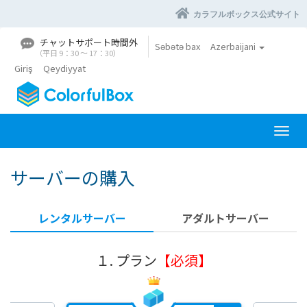
カラフルボックス公式サイト
チャットサポート時間外
Səbətə bax
Azerbaijani
（平日 9：30 〜 17：30）
Giriş
Qeydiyyat
N
a
v
サーバーの購入
i
q
a
レンタルサーバー
アダルトサーバー
s
i
y
１. プラン
【必須】
a
y
a
k