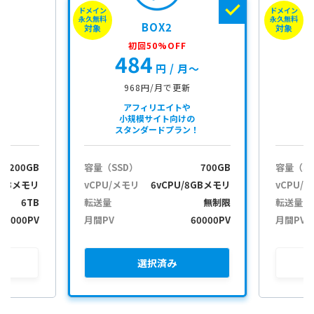
ドメイン
ドメイン
e
永久無料
永久無料
BOX2
ç
対象
対象
i
初回50%OFF
484
d
月〜
円
/ 月〜
968円/月で更新
アフィリエイトや
小規模サイト向けの
スタンダードプラン！
200GB
容量（SSD）
700GB
容量（S
2GBメモリ
vCPU/メモリ
6vCPU/8GBメモリ
vCPU/
6TB
転送量
無制限
転送量
30000PV
月間PV
60000PV
月間PV
選択
済み