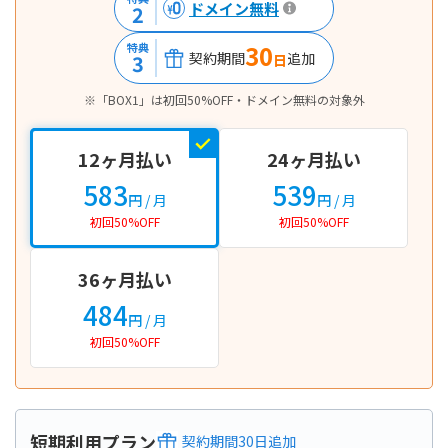
ドメイン無料
2
30
特典
契約期間
追加
3
日
※「BOX1」は初回50%OFF・ドメイン無料の対象外
12ヶ月払い
24ヶ月払い
583
539
円
/ 月
円
/ 月
初回50%OFF
初回50%OFF
36ヶ月払い
484
円
/ 月
初回50%OFF
短期利用プラン
契約期間
30
日
追加