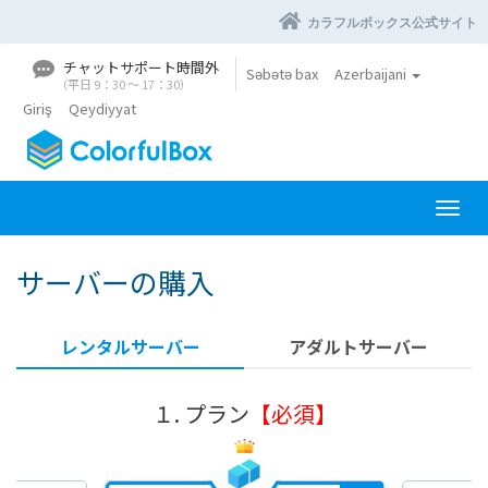
カラフルボックス公式サイト
チャットサポート時間外
Səbətə bax
Azerbaijani
（平日 9：30 〜 17：30）
Giriş
Qeydiyyat
N
a
v
サーバーの購入
i
q
a
レンタルサーバー
アダルトサーバー
s
i
y
１. プラン
【必須】
a
y
a
k