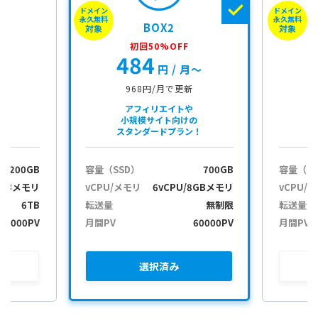
ドメイン
ドメイン
e
永久無料
永久無料
BOX2
ç
対象
対象
i
初回50%OFF
484
d
月〜
円
/ 月〜
968円/月で更新
アフィリエイトや
小規模サイト向けの
スタンダードプラン！
200GB
容量（SSD）
700GB
容量（S
2GBメモリ
vCPU/メモリ
6vCPU/8GBメモリ
vCPU/
6TB
転送量
無制限
転送量
30000PV
月間PV
60000PV
月間PV
選択
済み