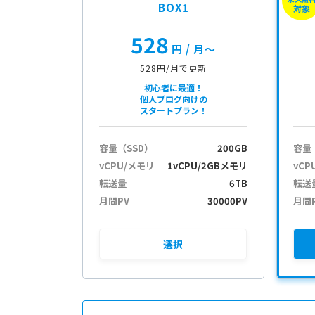
BOX1
対象
528
円
/ 月〜
528円/月で更新
初心者に最適！
個人ブログ向けの
スタートプラン！
容量（SSD）
200GB
容量
vCPU/メモリ
1vCPU/2GBメモリ
vCP
転送量
6TB
転送
月間PV
30000PV
月間
選択