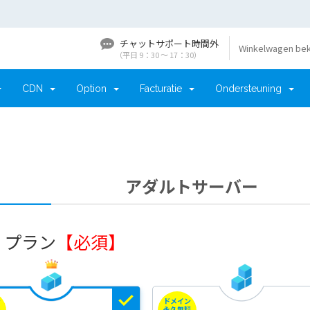
チャットサポート時間外
Winkelwagen bek
（平日 9：30 〜 17：30）
CDN
Option
Facturatie
Ondersteuning
アダルトサーバー
. プラン
【必須】
ン
ドメイン
料
永久無料