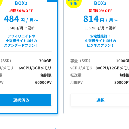
BOX2
BOX3
対象
初回50%OFF
初回50%OFF
484
814
円
/ 月〜
円
/ 月〜
968円/月で更新
1,628円/月で更新
アフィリエイトや
安定性抜群！
小規模サイト向けの
中規模サイト向けの
スタンダードプラン！
ビジネスプラン！
（SSD）
700GB
容量（SSD）
1000G
U/メモリ
6vCPU/8GBメモリ
vCPU/メモリ
8vCPU/12GBメモ
量
無制限
転送量
無制
PV
60000PV
月間PV
80000P
選択
済み
選択