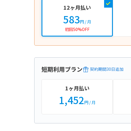
12ヶ月払い
583
円
/ 月
初回50%OFF
短期利用プラン
契約期間
30
日
追加
1ヶ月払い
1,452
円
/ 月