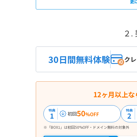
更
２.
30日間無料体験
クレ
12ヶ月以上な
特典
50
特典
1
2
初回
%OFF
※「BOX1」は初回50%OFF・ドメイン無料の対象外