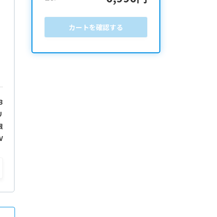
カートを確認する
B
リ
限
V