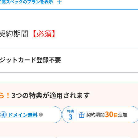
に高スペックのプランを表示
 契約期間
【必須】
ジットカード登録不要
ら！
3つの特典が適用されます
特典
30
ドメイン無料
3
契約期間
追加
日