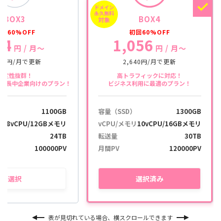
ドメイン
永久無料
BOX3
BOX4
対象
回60%OFF
初回60%OFF
04
1,056
円
/ 月〜
円
/ 月〜
760円/月で更新
2,640円/月で更新
安定性抜群！
高トラフィックに対応！
や成長中企業向けのプラン！
ビジネス利用に最適のプラン！
）
1100GB
容量（SSD）
1300GB
リ
8vCPU/12GBメモリ
vCPU/メモリ
10vCPU/16GBメモリ
24TB
転送量
30TB
100000PV
月間PV
120000PV
選択
選択
済み
表が見切れている場合、横スクロールできます