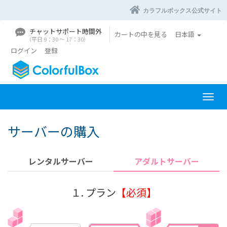
カラフルボックス公式サイト
チャットサポート時間外
カートの中を見る
日本語
（平日 9：30 〜 17：30）
ログイン
登録
ナ
ビ
ゲ
サーバーの購入
ー
シ
ョ
レンタルサーバー
アダルトサーバー
ン
を
切
１. プラン
【必須】
り
替
え
る