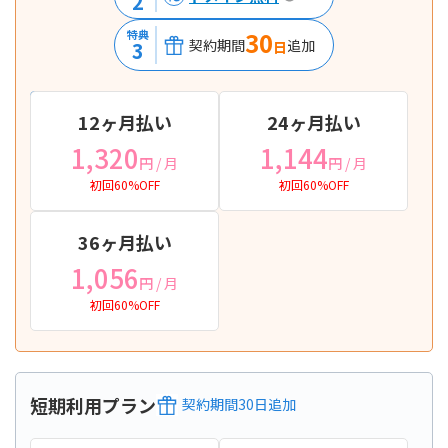
2
30
特典
契約期間
追加
3
日
12ヶ月払い
24ヶ月払い
1,320
1,144
円
/ 月
円
/ 月
初回60%OFF
初回60%OFF
36ヶ月払い
1,056
円
/ 月
初回60%OFF
短期利用プラン
契約期間
30
日
追加