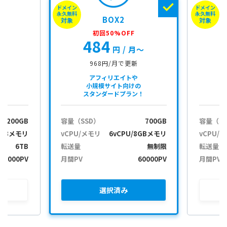
ドメイン
ドメイン
永久無料
永久無料
BOX2
対象
対象
初回50%OFF
484
月〜
円
/ 月〜
968円/月で更新
アフィリエイトや
小規模サイト向けの
スタンダードプラン！
200GB
容量（SSD）
700GB
容量（S
2GBメモリ
vCPU/メモリ
6vCPU/8GBメモリ
vCPU/
6TB
転送量
無制限
転送量
30000PV
月間PV
60000PV
月間PV
選択
済み