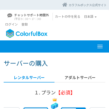
カラフルボックス公式サイト
チャットサポート時間外
カートの中を見る
日本語
（平日 9：30 〜 17：30）
ログイン
登録
ナ
ビ
ゲ
サーバーの購入
ー
シ
ョ
レンタルサーバー
アダルトサーバー
ン
を
切
１. プラン
【必須】
り
替
え
る