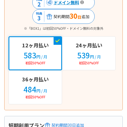
ドメイン無料
2
30
特典
契約期間
追加
3
日
※「BOX1」は初回50%OFF・ドメイン無料の対象外
12ヶ月払い
24ヶ月払い
583
539
円
/ 月
円
/ 月
初回50%OFF
初回50%OFF
36ヶ月払い
484
円
/ 月
初回50%OFF
短期利用プラン
契約期間
30
日
追加