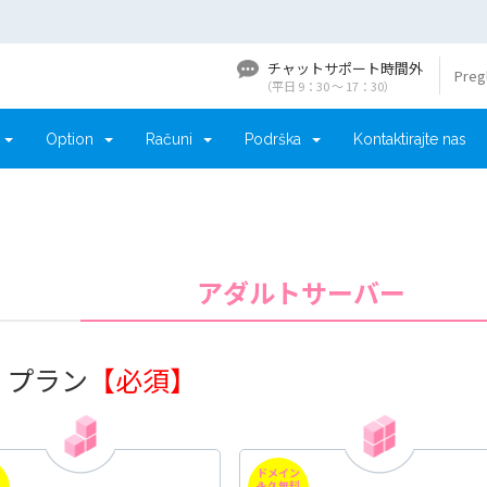
チャットサポート時間外
Preg
（平日 9：30 〜 17：30）
N
Option
Računi
Podrška
Kontaktirajte nas
アダルトサーバー
. プラン
【必須】
ン
ドメイン
料
永久無料