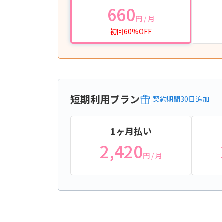
660
円
/ 月
初回60%OFF
短期利用プラン
契約期間
30
日
追加
1ヶ月払い
2,420
円
/ 月