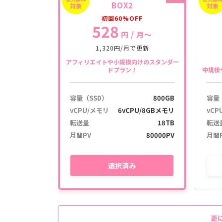
BOX2
対象
対象
初回60%OFF
528
円
/ 月〜
1,320円/月で更新
アフィリエイトや小規模向けのスタンダー
ドプラン！
中規模
容量（SSD）
800GB
容量
vCPU/メモリ
6vCPU/8GBメモリ
vCP
転送量
18TB
転送
月間PV
80000PV
月間
選択
済み
更