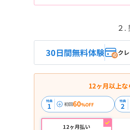
２.
30日間無料体験
クレ
12ヶ月以上な
特典
60
特典
1
2
初回
%OFF
12ヶ月払い