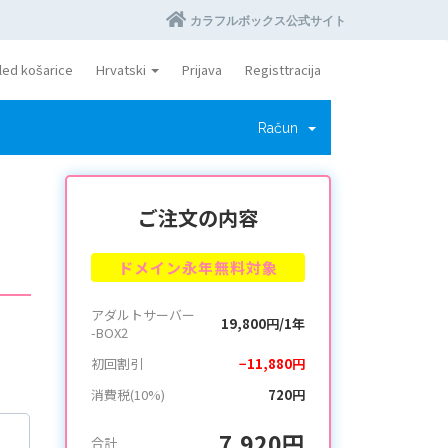
カラフルボックス公式サイト
led košarice
Hrvatski
Prijava
Registtracija
Račun
ご注文の内容
ドメイン永年無料対象
アダルトサーバー
19,800円/1年
-BOX2
初回割引
−11,880円
消費税(10%)
720円
7,920円
合計