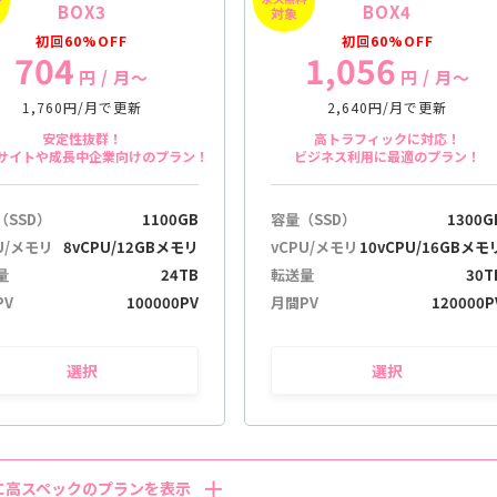
BOX3
BOX4
対象
初回60%OFF
初回60%OFF
704
1,056
円
/ 月〜
円
/ 月〜
1,760円/月で更新
2,640円/月で更新
安定性抜群！
高トラフィックに対応！
サイトや成長中企業向けのプラン！
ビジネス利用に最適のプラン！
（SSD）
1100GB
容量（SSD）
1300G
U/メモリ
8vCPU/12GBメモリ
vCPU/メモリ
10vCPU/16GBメモ
量
24TB
転送量
30T
PV
100000PV
月間PV
120000P
選択
選択
に高スペックのプランを表示