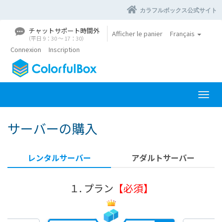
カラフルボックス公式サイト
チャットサポート時間外
Afficher le panier
Français
（平日 9：30 〜 17：30）
Connexion
Inscription
B
a
s
サーバーの購入
c
u
l
レンタルサーバー
アダルトサーバー
e
r
l
１. プラン
【必須】
a
n
a
v