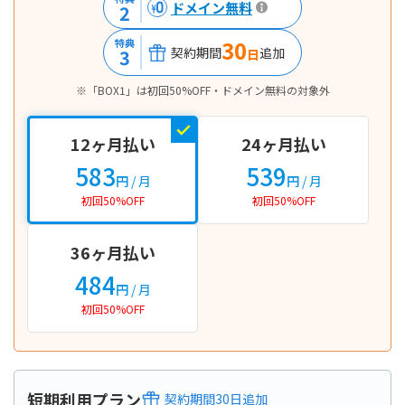
ドメイン無料
2
30
特典
契約期間
追加
3
日
※「BOX1」は初回50%OFF・ドメイン無料の対象外
12ヶ月払い
24ヶ月払い
583
539
円
/ 月
円
/ 月
初回50%OFF
初回50%OFF
36ヶ月払い
484
円
/ 月
初回50%OFF
短期利用プラン
契約期間
30
日
追加