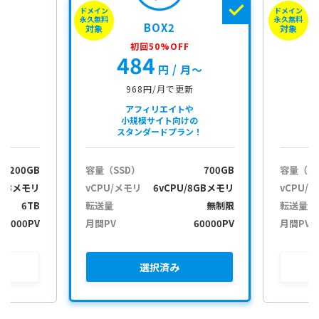
ドメイン
ドメイン
i
永久無料
永久無料
BOX2
g
対象
対象
a
初回50%OFF
484
t
月〜
円
/ 月〜
i
o
968円/月で更新
n
アフィリエイトや
小規模サイト向けの
スタンダードプラン！
200GB
容量（SSD）
700GB
容量（S
2GBメモリ
vCPU/メモリ
6vCPU/8GBメモリ
vCPU/
6TB
転送量
無制限
転送量
30000PV
月間PV
60000PV
月間PV
選択
済み