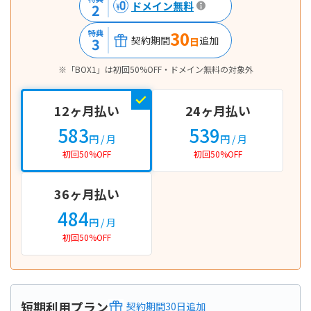
ドメイン無料
2
30
特典
契約期間
追加
3
日
※「BOX1」は初回50%OFF・ドメイン無料の対象外
12ヶ月払い
24ヶ月払い
583
539
円
/ 月
円
/ 月
初回50%OFF
初回50%OFF
36ヶ月払い
484
円
/ 月
初回50%OFF
短期利用プラン
契約期間
30
日
追加