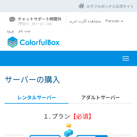
カラフルボックス公式サイト
チャットサポート時間外
Persian
مشاهده کارت خرید
（平日 9：30 〜 17：30）
ثبت نام
ورود
ت
غ
ی
サーバーの購入
ی
ر
و
レンタルサーバー
アダルトサーバー
ض
ع
ی
１. プラン
【必須】
ت
ن
ا
و