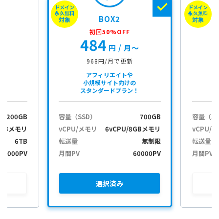
ドメイン
ドメイン
ب
永久無料
永久無料
BOX2
ر
対象
対象
ی
初回50%OFF
484
月〜
円
/ 月〜
968円/月で更新
アフィリエイトや
小規模サイト向けの
スタンダードプラン！
200GB
容量（SSD）
700GB
容量（S
2GBメモリ
vCPU/メモリ
6vCPU/8GBメモリ
vCPU/
6TB
転送量
無制限
転送量
30000PV
月間PV
60000PV
月間PV
選択
済み