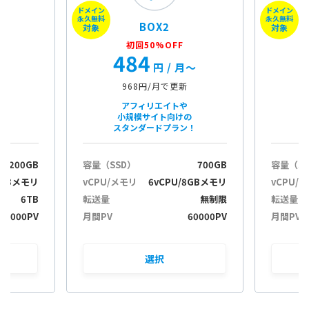
ドメイン
ドメイン
永久無料
永久無料
BOX2
対象
対象
初回50%OFF
484
月〜
円
/ 月〜
968円/月で更新
アフィリエイトや
小規模サイト向けの
スタンダードプラン！
200GB
容量（SSD）
700GB
容量（S
2GBメモリ
vCPU/メモリ
6vCPU/8GBメモリ
vCPU/
6TB
転送量
無制限
転送量
30000PV
月間PV
60000PV
月間PV
選択