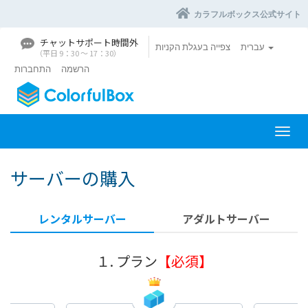
カラフルボックス公式サイト
チャットサポート時間外
עברית
צפייה בעגלת הקניות
（平日 9：30 〜 17：30）
הרשמה
התחברות
ה
פ
ע
サーバーの購入
ל
ת
נ
レンタルサーバー
アダルトサーバー
י
ו
ו
１. プラン
【必須】
ט