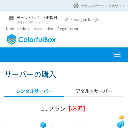
カラフルボックス公式サイト
チャットサポート時間外
Winkelwagen bekijken
（平日 9：30 〜 17：30）
Nederlands
Aanmelden
Registreren
N
a
v
サーバーの購入
i
g
a
レンタルサーバー
アダルトサーバー
t
i
e
１. プラン
【必須】
i
n
-
/