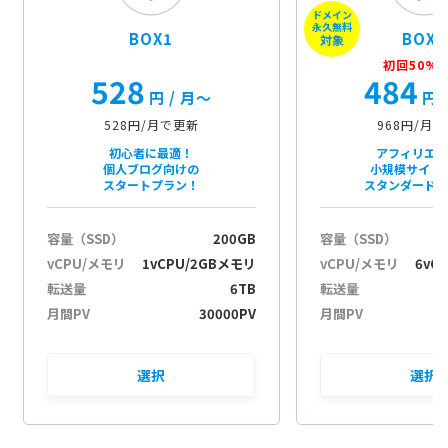
ドメイン
u
永久無料
BOX1
BOX2
i
対象
t
初回50%O
528
484
s
円
/ 月〜
円
c
h
528円/月で更新
968円/月
a
初心者に最適！
アフィリエ
k
個人ブログ向けの
小規模サイト
スタートプラン！
スタンダード
e
l
e
容量（SSD）
200GB
容量（SSD）
n
vCPU/メモリ
1vCPU/2GBメモリ
vCPU/メモリ
6vC
転送量
6TB
転送量
月間PV
30000PV
月間PV
選択
選択