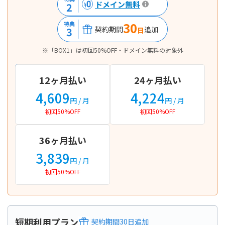
ドメイン無料
2
30
特典
契約期間
追加
3
日
※「BOX1」は初回50%OFF・ドメイン無料の対象外
12ヶ月払い
24ヶ月払い
4,609
4,224
円
/ 月
円
/ 月
初回50%OFF
初回50%OFF
36ヶ月払い
3,839
円
/ 月
初回50%OFF
短期利用プラン
契約期間
30
日
追加