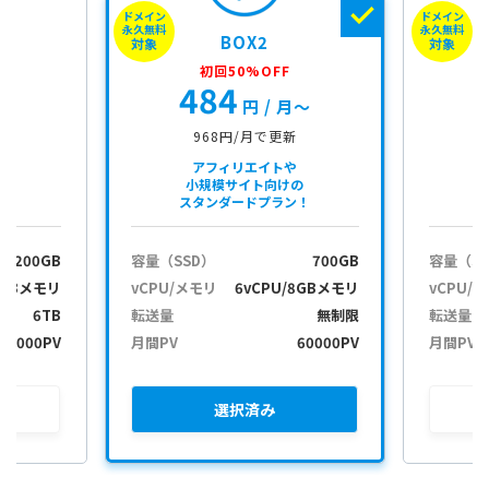
ドメイン
ドメイン
i
永久無料
永久無料
BOX2
o
対象
対象
n
初回50%OFF
484
e
月〜
円
/ 月〜
968円/月で更新
アフィリエイトや
小規模サイト向けの
スタンダードプラン！
200GB
容量（SSD）
700GB
容量（S
2GBメモリ
vCPU/メモリ
6vCPU/8GBメモリ
vCPU/
6TB
転送量
無制限
転送量
30000PV
月間PV
60000PV
月間PV
選択
済み