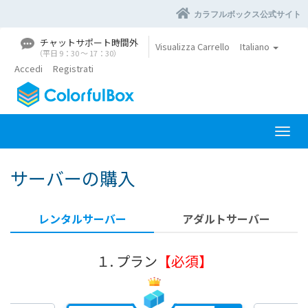
カラフルボックス公式サイト
チャットサポート時間外
Visualizza Carrello
Italiano
（平日 9：30 〜 17：30）
Accedi
Registrati
A
t
t
サーバーの購入
i
v
a
レンタルサーバー
アダルトサーバー
N
a
v
１. プラン
【必須】
i
g
a
z