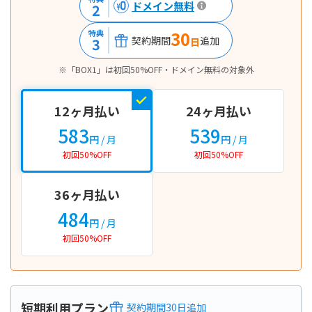
ドメイン無料
2
30
特典
契約期間
追加
3
日
※「BOX1」は初回50%OFF・ドメイン無料の対象外
12ヶ月払い
24ヶ月払い
583
539
円
/ 月
円
/ 月
初回50%OFF
初回50%OFF
36ヶ月払い
484
円
/ 月
初回50%OFF
短期利用プラン
契約期間
30
日
追加