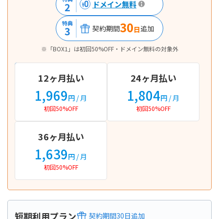
ドメイン無料
2
30
特典
契約期間
追加
3
日
※「BOX1」は初回50%OFF・ドメイン無料の対象外
12ヶ月払い
24ヶ月払い
1,969
1,804
円
/ 月
円
/ 月
初回50%OFF
初回50%OFF
36ヶ月払い
1,639
円
/ 月
初回50%OFF
短期利用プラン
契約期間
30
日
追加