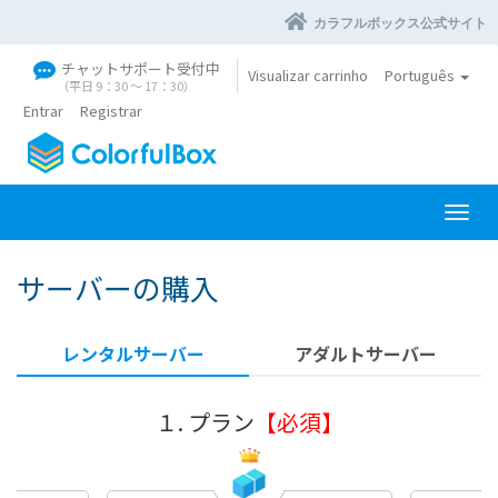
カラフルボックス公式サイト
チャットサポート受付中
Visualizar carrinho
Português
（平日 9：30 〜 17：30）
Entrar
Registrar
A
l
t
サーバーの購入
e
r
n
レンタルサーバー
アダルトサーバー
a
r
n
１. プラン
【必須】
a
v
e
g