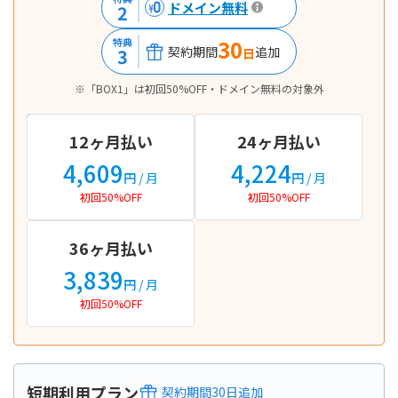
ドメイン無料
2
30
特典
契約期間
追加
3
日
※「BOX1」は初回50%OFF・ドメイン無料の対象外
12ヶ月払い
24ヶ月払い
4,609
4,224
円
/ 月
円
/ 月
初回50%OFF
初回50%OFF
36ヶ月払い
3,839
円
/ 月
初回50%OFF
短期利用プラン
契約期間
30
日
追加