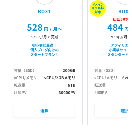
ドメイン
i
永久無料
BOX1
BOX2
o
対象
n
初回50%O
528
484
e
円
/ 月〜
円
528円/月で更新
968円/月
初心者に最適！
アフィリエ
個人ブログ向けの
小規模サイト
スタートプラン！
スタンダード
容量（SSD）
200GB
容量（SSD）
vCPU/メモリ
1vCPU/2GBメモリ
vCPU/メモリ
6vC
転送量
6TB
転送量
月間PV
30000PV
月間PV
選択
選択