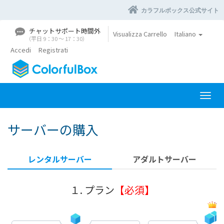
カラフルボックス公式サイト
チャットサポート時間外
Visualizza Carrello
Italiano
（平日 9：30 〜 17：30）
Accedi
Registrati
A
t
t
サーバーの購入
i
v
a
レンタルサーバー
アダルトサーバー
N
a
v
１. プラン
【必須】
i
g
a
z