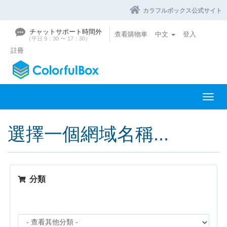
カラフルボックス公式サイト
チャットサポート時間外
查看購物車
中文
登入
（平日 9：30 〜 17：30）
註冊
切
換
導
選擇一個網域名稱...
覽
分類