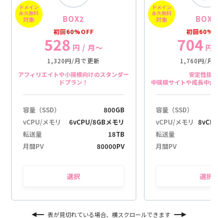
ドメイン
ドメイン
n
永久無料
永久無料
BOX2
BOX3
対象
対象
初回60%OFF
初回60%O
528
704
円
/ 月〜
円
1,320円/月で更新
1,760円/
アフィリエイトや小規模向けのスタンダー
安定性抜
ドプラン！
中規模サイトや成長中企
容量（SSD）
800GB
容量（SSD）
vCPU/メモリ
6vCPU/8GBメモリ
vCPU/メモリ
8vCP
転送量
18TB
転送量
月間PV
80000PV
月間PV
選択
選択
表が見切れている場合、横スクロールできます