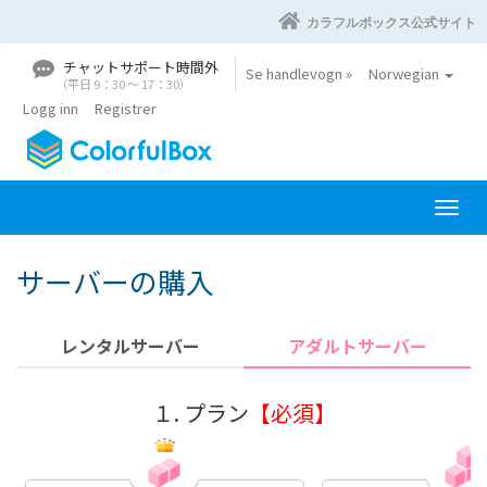
カラフルボックス公式サイト
チャットサポート時間外
Se handlevogn »
Norwegian
（平日 9：30 〜 17：30）
Logg inn
Registrer
B
y
t
サーバーの購入
t
n
a
レンタルサーバー
アダルトサーバー
v
i
g
１. プラン
【必須】
a
s
j
o