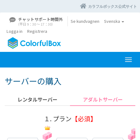
カラフルボックス公式サイト
チャットサポート時間外
Se kundvagnen
Svenska
（平日 9：30 〜 17：30）
Logga in
Registrera
V
ä
x
サーバーの購入
l
a
n
レンタルサーバー
アダルトサーバー
a
v
i
１. プラン
【必須】
g
e
r
i