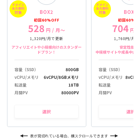
ドメイン
ドメイン
n
永久無料
永久無料
BOX2
BOX3
g
対象
対象
初回60%OFF
初回60%O
528
704
円
/ 月〜
円
1,320円/月で更新
1,760円/
アフィリエイトや小規模向けのスタンダー
安定性抜
ドプラン！
中規模サイトや成長中企
容量（SSD）
800GB
容量（SSD）
vCPU/メモリ
6vCPU/8GBメモリ
vCPU/メモリ
8vCP
転送量
18TB
転送量
月間PV
80000PV
月間PV
選択
選択
表が見切れている場合、横スクロールできます