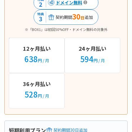
ドメイン無料
2
30
特典
契約期間
追加
3
日
※「BOX1」は初回50%OFF・ドメイン無料の対象外
12ヶ月払い
24ヶ月払い
638
594
円
/ 月
円
/ 月
36ヶ月払い
528
円
/ 月
短期利用プラン
契約期間
30
日
追加