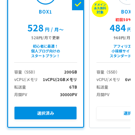
ドメイン
u
永久無料
BOX1
BOX2
i
対象
t
初回50%O
528
484
s
円
/ 月〜
円
c
h
528円/月で更新
968円/月
a
初心者に最適！
アフィリエ
k
個人ブログ向けの
小規模サイト
スタートプラン！
スタンダード
e
l
e
容量（SSD）
200GB
容量（SSD）
n
vCPU/メモリ
1vCPU/2GBメモリ
vCPU/メモリ
6vC
転送量
6TB
転送量
月間PV
30000PV
月間PV
選択
済み
選択