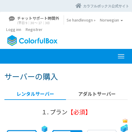
カラフルボックス公式サイト
チャットサポート時間外
Se handlevogn »
Norwegian
（平日 9：30 〜 17：30）
Logg inn
Registrer
B
y
t
サーバーの購入
t
n
a
レンタルサーバー
アダルトサーバー
v
i
g
１. プラン
【必須】
a
s
j
o