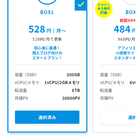
ドメイン
n
永久無料
BOX1
BOX2
対象
初回50%O
528
484
円
/ 月〜
円
528円/月で更新
968円/月
初心者に最適！
アフィリエ
個人ブログ向けの
小規模サイト
スタートプラン！
スタンダード
容量（SSD）
200GB
容量（SSD）
vCPU/メモリ
1vCPU/2GBメモリ
vCPU/メモリ
6vC
転送量
6TB
転送量
月間PV
30000PV
月間PV
選択
済み
選択