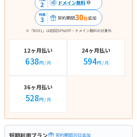
ドメイン無料
2
30
特典
契約期間
追加
3
日
※「BOX1」は初回50%OFF・ドメイン無料の対象外
12ヶ月払い
24ヶ月払い
638
594
円
/ 月
円
/ 月
36ヶ月払い
528
円
/ 月
短期利用プラン
契約期間
30
日
追加