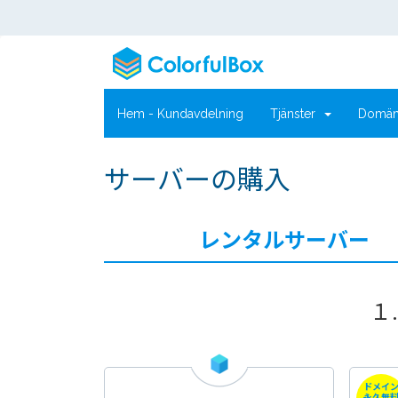
Hem - Kundavdelning
Tjänster
Domä
サーバーの購入
レンタルサーバー
１
ドメイ
永久無