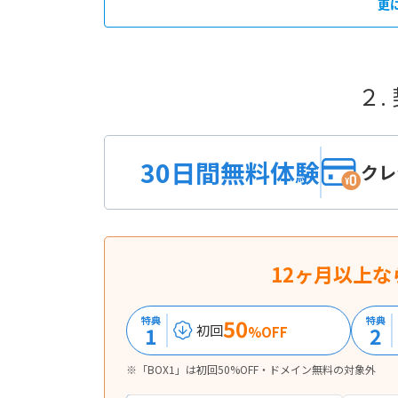
更
２.
30日間無料体験
クレ
12ヶ月以上な
特典
50
特典
1
2
初回
%OFF
※「BOX1」は初回50%OFF・ドメイン無料の対象外