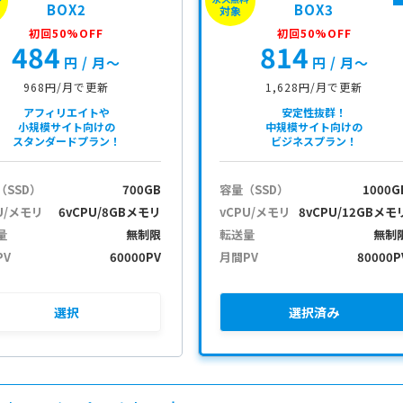
BOX2
BOX3
対象
初回50%OFF
初回50%OFF
484
814
円
/ 月〜
円
/ 月〜
968円/月で更新
1,628円/月で更新
アフィリエイトや
安定性抜群！
小規模サイト向けの
中規模サイト向けの
スタンダードプラン！
ビジネスプラン！
（SSD）
700GB
容量（SSD）
1000G
U/メモリ
6vCPU/8GBメモリ
vCPU/メモリ
8vCPU/12GBメモ
量
無制限
転送量
無制
PV
60000PV
月間PV
80000P
選択
選択
済み