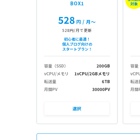
BOX1
対象
528
円
/ 月〜
528円/月で更新
初心者に最適！
個人ブログ向けの
スタートプラン！
容量（SSD）
200GB
容量
vCPU/メモリ
1vCPU/2GBメモリ
vCP
転送量
6TB
転送
月間PV
30000PV
月間
選択