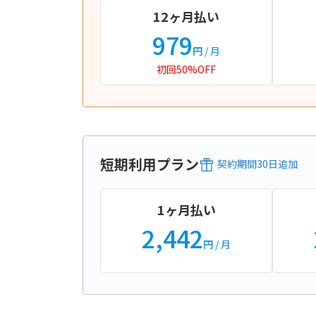
12ヶ月払い
979
円
/ 月
初回50%OFF
短期利用プラン
契約期間
30
日
追加
1ヶ月払い
2,442
円
/ 月