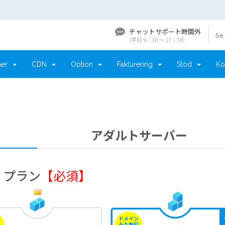
チャットサポート時間外
Se
（平日 9：30 〜 17：30）
ner
CDN
Option
Fakturering
Stöd
Ko
アダルトサーバー
. プラン
【必須】
ン
ドメイン
料
永久無料