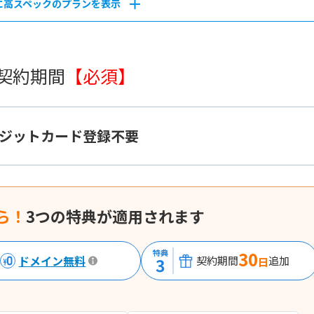
に高スペックのプランを表示
 契約期間
【必須】
ジットカード登録不要
ら！
3つの特典が適用されます
特典
30
ドメイン無料
3
契約期間
追加
日