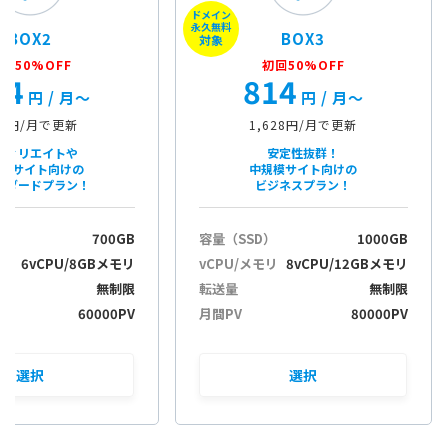
ドメイン
u
永久無料
BOX2
BOX3
i
対象
t
回50%OFF
初回50%OFF
84
814
s
円
/ 月〜
円
/ 月〜
c
h
68円/月で更新
1,628円/月で更新
a
フィリエイトや
安定性抜群！
k
規模サイト向けの
中規模サイト向けの
ンダードプラン！
ビジネスプラン！
e
l
e
）
700GB
容量（SSD）
1000GB
n
リ
6vCPU/8GBメモリ
vCPU/メモリ
8vCPU/12GBメモリ
無制限
転送量
無制限
60000PV
月間PV
80000PV
選択
選択