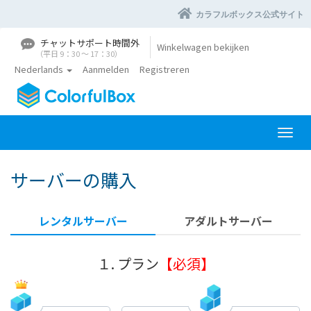
カラフルボックス公式サイト
チャットサポート時間外
Winkelwagen bekijken
（平日 9：30 〜 17：30）
Nederlands
Aanmelden
Registreren
N
a
v
サーバーの購入
i
g
a
レンタルサーバー
アダルトサーバー
t
i
e
１. プラン
【必須】
i
n
-
/