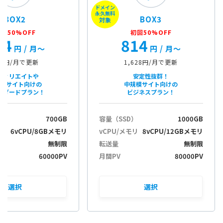
ドメイン
i
永久無料
BOX2
BOX3
o
対象
n
回50%OFF
初回50%OFF
84
814
e
円
/ 月〜
円
/ 月〜
68円/月で更新
1,628円/月で更新
フィリエイトや
安定性抜群！
規模サイト向けの
中規模サイト向けの
ンダードプラン！
ビジネスプラン！
）
700GB
容量（SSD）
1000GB
リ
6vCPU/8GBメモリ
vCPU/メモリ
8vCPU/12GBメモリ
無制限
転送量
無制限
60000PV
月間PV
80000PV
選択
選択