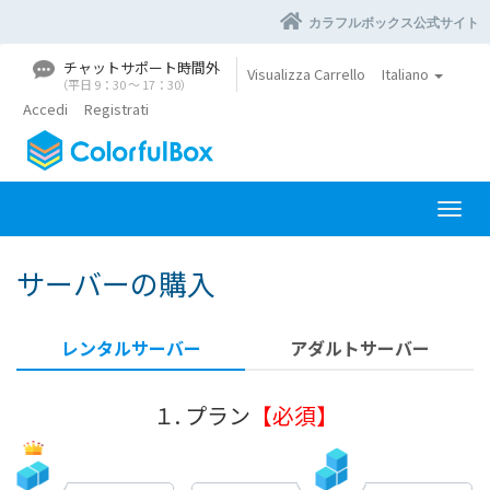
カラフルボックス公式サイト
チャットサポート時間外
Visualizza Carrello
Italiano
（平日 9：30 〜 17：30）
Accedi
Registrati
A
t
t
サーバーの購入
i
v
a
レンタルサーバー
アダルトサーバー
N
a
v
１. プラン
【必須】
i
g
a
z