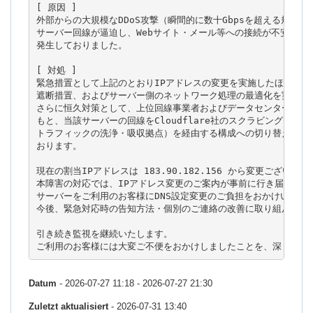
[ 原因 ]

外部からの大規模なDDoS攻撃（瞬間的に数十Gbpsを超える規模）に
サーバー回線が逼迫し、Webサイト・メール等への接続が不安定とな
発生しておりました。

[ 対処 ]

緊急措置として上記のとおりIPアドレスの変更を実施したほか、攻撃
遮断措置、およびサーバー側のネットワーク処理の最適化を実施いた
さらに恒久対策として、上位回線事業者およびデータセンター各社の
もと、当該サーバーの回線をCloudflare社のスクラビングセンタ
トラフィックの洗浄・吸収拠点）を経由する構成への切り替えを完了
おります。

現在の割当IPアドレスは 183.90.182.156 から変更ございません
本障害の対応では、IPアドレス変更のご案内が事前に行き届かず、他
サーバーをご利用のお客様にDNS設定変更のご負担をおかけいたしま
今後、緊急対応時の告知方法・個別のご連絡の改善に取り組んでまい
引き続き監視を継続いたします。

ご利用のお客様には大変ご不便をおかけしましたことを、深くお詫
Datum
- 2026-07-27 11:18 - 2026-07-27 21:30
Zuletzt aktualisiert
- 2026-07-31 13:40