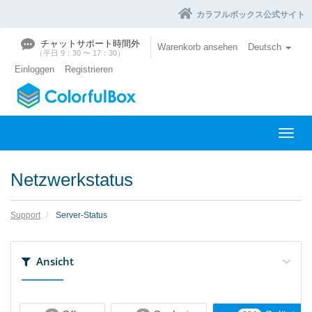
カラフルボックス公式サイト
チャットサポート時間外
Warenkorb ansehen
Deutsch
（平日 9：30 〜 17：30）
Einloggen
Registrieren
N
a
v
Netzwerkstatus
i
g
a
Support
Server-Status
t
i
o
Ansicht
n
e
i
n