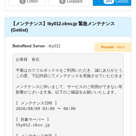
Offen
Geplant
Gelöst
1
0
204
-
/
a
【メンテナンス】tky012.cbsv.jp 緊急メンテナンス
u
(Gelöst)
s
b
l
Betreffend Server
- tky012
Priorität
- Hoch
e
n
お客様　各位

d
e
平素はカラフルボックスをご利用いただき、誠にありがとうございま
n
この度、下記内容にてメンテナンスを実施させていただきます。

メンテナンスに伴いまして、サービスのご利用ができない等

影響がございます為、以下のご確認をお願いいたします。

[ メンテナンス日時 ]

2026/08/09 03:00 〜 06:00

[ 対象サーバー ]

tky012.cbsv.jp

[ メンテナンス内容 ]
