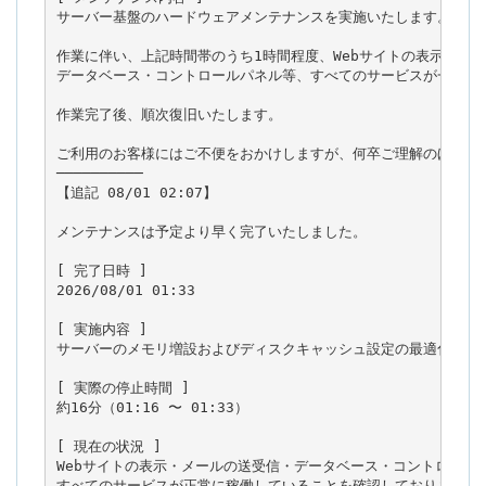
サーバー基盤のハードウェアメンテナンスを実施いたします。

作業に伴い、上記時間帯のうち1時間程度、Webサイトの表示・メー
データベース・コントロールパネル等、すべてのサービスが一時的に
作業完了後、順次復旧いたします。

ご利用のお客様にはご不便をおかけしますが、何卒ご理解のほどお願
──────────

【追記 08/01 02:07】

メンテナンスは予定より早く完了いたしました。

[ 完了日時 ]

2026/08/01 01:33

[ 実施内容 ]

サーバーのメモリ増設およびディスクキャッシュ設定の最適化を実施
[ 実際の停止時間 ]

約16分（01:16 〜 01:33）

[ 現在の状況 ]

Webサイトの表示・メールの送受信・データベース・コントロールパ
すべてのサービスが正常に稼働していることを確認しております。
