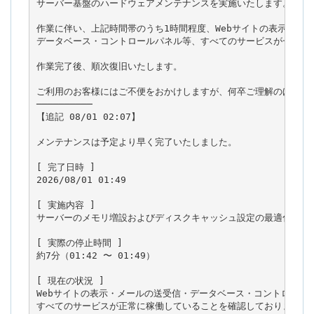
サーバー基盤のハードウェアメンテナンスを実施いたします。

作業に伴い、上記時間帯のうち1時間程度、Webサイトの表示・メー
データベース・コントロールパネル等、すべてのサービスが一時的に
作業完了後、順次復旧いたします。

ご利用のお客様にはご不便をおかけしますが、何卒ご理解のほどお願
──────────

【追記 08/01 02:07】

メンテナンスは予定より早く完了いたしました。

[ 完了日時 ]

2026/08/01 01:49

[ 実施内容 ]

サーバーのメモリ増設およびディスクキャッシュ設定の最適化を実施
[ 実際の停止時間 ]

約7分（01:42 〜 01:49）

[ 現在の状況 ]

Webサイトの表示・メールの送受信・データベース・コントロールパ
すべてのサービスが正常に稼働していることを確認しております。
