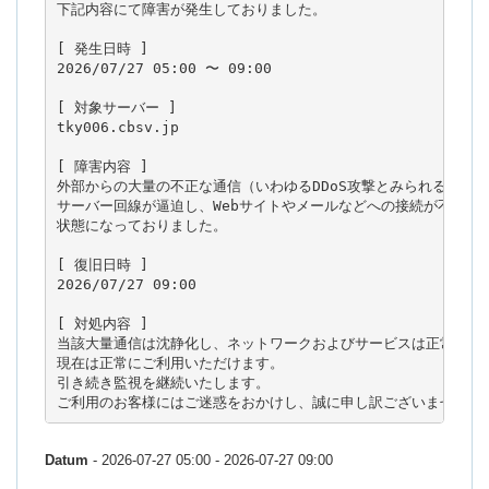
下記内容にて障害が発生しておりました。

[ 発生日時 ]

2026/07/27 05:00 〜 09:00

[ 対象サーバー ]

tky006.cbsv.jp

[ 障害内容 ]

外部からの大量の不正な通信（いわゆるDDoS攻撃とみられるトラフ
サーバー回線が逼迫し、Webサイトやメールなどへの接続が不安定・
状態になっておりました。

[ 復旧日時 ]

2026/07/27 09:00

[ 対処内容 ]

当該大量通信は沈静化し、ネットワークおよびサービスは正常に復旧
現在は正常にご利用いただけます。

引き続き監視を継続いたします。

ご利用のお客様にはご迷惑をおかけし、誠に申し訳ございませんで
Datum
- 2026-07-27 05:00 - 2026-07-27 09:00