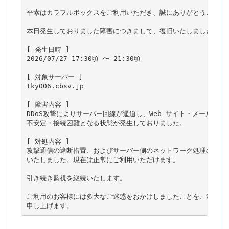
平素はカラフルボックスをご利用いただき、誠にありがとうございま
本日発生しておりました障害につきまして、復旧いたしましたのでご
[ 発生日時 ]

2026/07/27 17:30頃 〜 21:30頃

[ 対象サーバー ]

tky006.cbsv.jp

[ 障害内容 ]

DDoS攻撃によりサーバー回線が逼迫し、Web サイト・メール等への
不安定・接続困難となる状態が発生しておりました。

[ 対処内容 ]

攻撃通信の遮断措置、およびサーバー側のネットワーク処理の最適化
いたしました。現在は正常にご利用いただけます。

引き続き監視を継続いたします。

ご利用のお客様には多大なご迷惑をおかけしましたことを、深くお詫
申し上げます。