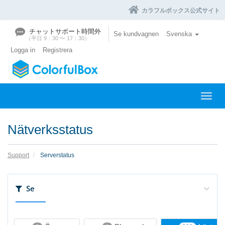
カラフルボックス公式サイト
チャットサポート時間外
Se kundvagnen
Svenska
（平日 9：30 〜 17：30）
Logga in
Registrera
V
ä
x
Nätverksstatus
l
a
n
Support
Serverstatus
a
v
i
Se
g
e
r
i