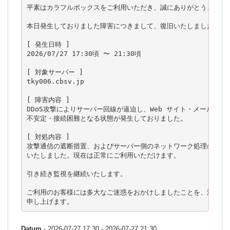
平素はカラフルボックスをご利用いただき、誠にありがとうございま
本日発生しておりました障害につきまして、復旧いたしましたのでご
[ 発生日時 ]

2026/07/27 17:30頃 〜 21:30頃

[ 対象サーバー ]

tky006.cbsv.jp

[ 障害内容 ]

DDoS攻撃によりサーバー回線が逼迫し、Web サイト・メール等への
不安定・接続困難となる状態が発生しておりました。

[ 対処内容 ]

攻撃通信の遮断措置、およびサーバー側のネットワーク処理の最適化
いたしました。現在は正常にご利用いただけます。

引き続き監視を継続いたします。

ご利用のお客様には多大なご迷惑をおかけしましたことを、深くお詫
申し上げます。
Datum
- 2026-07-27 17:30 - 2026-07-27 21:30