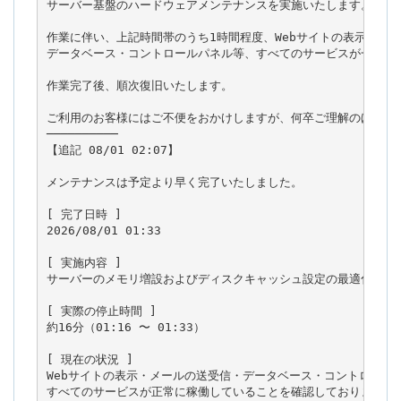
サーバー基盤のハードウェアメンテナンスを実施いたします。

作業に伴い、上記時間帯のうち1時間程度、Webサイトの表示・メー
データベース・コントロールパネル等、すべてのサービスが一時的に
作業完了後、順次復旧いたします。

ご利用のお客様にはご不便をおかけしますが、何卒ご理解のほどお願
──────────

【追記 08/01 02:07】

メンテナンスは予定より早く完了いたしました。

[ 完了日時 ]

2026/08/01 01:33

[ 実施内容 ]

サーバーのメモリ増設およびディスクキャッシュ設定の最適化を実施
[ 実際の停止時間 ]

約16分（01:16 〜 01:33）

[ 現在の状況 ]

Webサイトの表示・メールの送受信・データベース・コントロールパ
すべてのサービスが正常に稼働していることを確認しております。
