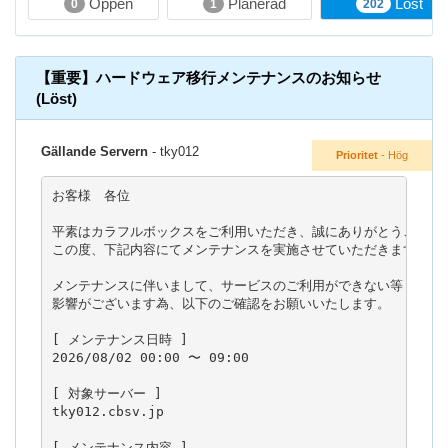
Öppen
Planerad
Löst
0
1
202
n
g
【重要】ハードウェア移行メンテナンスのお知らせ
(Löst)
Gällande Servern
- tky012
Prioritet
- Hög
お客様　各位

平素はカラフルボックスをご利用いただき、誠にありがとうございま
この度、下記内容にてメンテナンスを実施させていただきます。

メンテナンスに伴いまして、サービスのご利用ができない等

影響がございます為、以下のご確認をお願いいたします。

[ メンテナンス日時 ]

2026/08/02 00:00 〜 09:00

[ 対象サーバー ]

tky012.cbsv.jp

[ メンテナンス内容 ]
