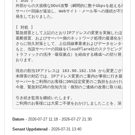
[ 原因 ]

外部からの大規模なDDoS攻撃（瞬間的に数十Gbpsを超える規模）に
サーバー回線が逼迫し、Webサイト・メール等への接続が不安定とな
発生しておりました。

[ 対処 ]

緊急措置として上記のとおりIPアドレスの変更を実施したほか、攻撃
遮断措置、およびサーバー側のネットワーク処理の最適化を実施いた
さらに恒久対策として、上位回線事業者およびデータセンター各社の
もと、当該サーバーの回線をCloudflare社のスクラビングセンタ
トラフィックの洗浄・吸収拠点）を経由する構成への切り替えを完了
おります。

現在の割当IPアドレスは 183.90.182.156 から変更ございません
本障害の対応では、IPアドレス変更のご案内が事前に行き届かず、他
サーバーをご利用のお客様にDNS設定変更のご負担をおかけいたしま
今後、緊急対応時の告知方法・個別のご連絡の改善に取り組んでまい
引き続き監視を継続いたします。

ご利用のお客様には大変ご不便をおかけしましたことを、深くお詫
Datum
- 2026-07-27 11:18 - 2026-07-27 21:30
Senast Uppdaterad
- 2026-07-31 13:40