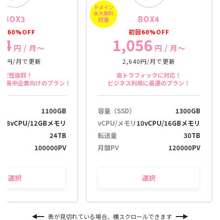
ドメイン
-
永久無料
BOX3
BOX4
/
対象
a
回60%OFF
初回60%OFF
04
1,056
u
円
/ 月〜
円
/ 月〜
s
b
760円/月で更新
2,640円/月で更新
l
安定性抜群！
高トラフィックに対応！
e
や成長中企業向けのプラン！
ビジネス利用に最適のプラン！
n
d
）
1100GB
容量（SSD）
1300GB
e
n
リ
8vCPU/12GBメモリ
vCPU/メモリ
10vCPU/16GBメモリ
24TB
転送量
30TB
100000PV
月間PV
120000PV
選択
選択
表が見切れている場合、横スクロールできます