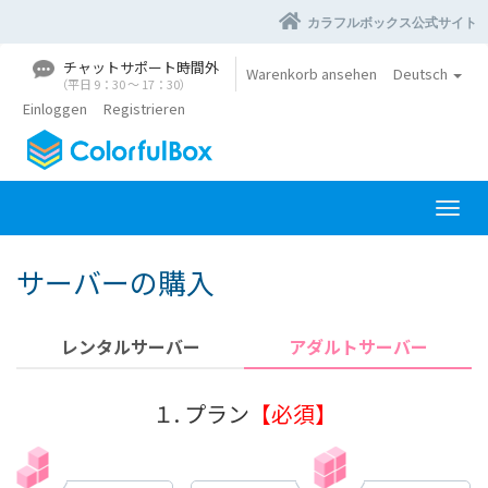
カラフルボックス公式サイト
チャットサポート時間外
Warenkorb ansehen
Deutsch
（平日 9：30 〜 17：30）
Einloggen
Registrieren
N
a
v
サーバーの購入
i
g
a
レンタルサーバー
アダルトサーバー
t
i
o
１. プラン
【必須】
n
e
i
n