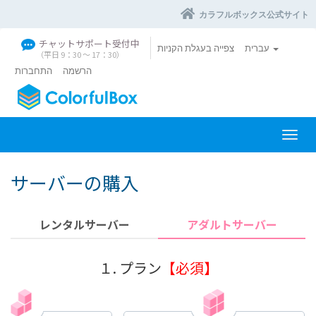
カラフルボックス公式サイト
チャットサポート受付中
עברית
צפייה בעגלת הקניות
（平日 9：30 〜 17：30）
הרשמה
התחברות
ה
פ
ע
サーバーの購入
ל
ת
נ
レンタルサーバー
アダルトサーバー
י
ו
ו
１. プラン
【必須】
ט