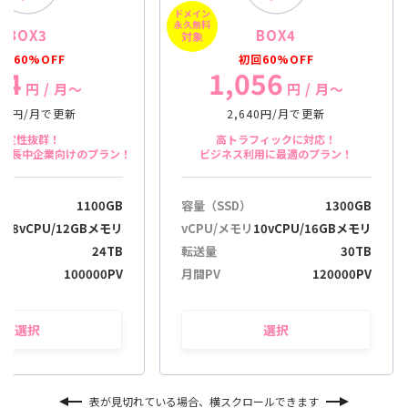
ドメイン
в
永久無料
BOX3
BOX4
і
対象
г
回60%OFF
初回60%OFF
04
1,056
а
円
/ 月〜
円
/ 月〜
ц
і
760円/月で更新
2,640円/月で更新
ю
安定性抜群！
高トラフィックに対応！
や成長中企業向けのプラン！
ビジネス利用に最適のプラン！
）
1100GB
容量（SSD）
1300GB
リ
8vCPU/12GBメモリ
vCPU/メモリ
10vCPU/16GBメモリ
24TB
転送量
30TB
100000PV
月間PV
120000PV
選択
選択
表が見切れている場合、横スクロールできます