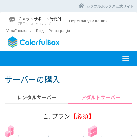
カラフルボックス公式サイト
チャットサポート時間外
Переглянути кошик
（平日 9：30 〜 17：30）
Українська
Вхід
Реєстрація
П
е
р
サーバーの購入
е
к
л
レンタルサーバー
アダルトサーバー
ю
ч
и
１. プラン
【必須】
т
и
н
а