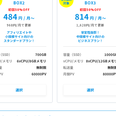
BOX2
BOX3
対象
初回50%OFF
初回50%OFF
484
814
円
/ 月〜
円
/ 月〜
968円/月で更新
1,628円/月で更新
アフィリエイトや
安定性抜群！
小規模サイト向けの
中規模サイト向けの
スタンダードプラン！
ビジネスプラン！
（SSD）
700GB
容量（SSD）
1000G
U/メモリ
6vCPU/8GBメモリ
vCPU/メモリ
8vCPU/12GBメモ
量
無制限
転送量
無制
PV
60000PV
月間PV
80000P
選択
選択