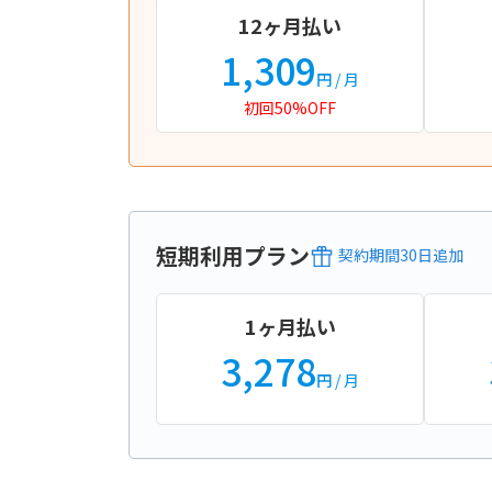
12ヶ月払い
1,309
円
/ 月
初回50%OFF
短期利用プラン
契約期間
30
日
追加
1ヶ月払い
3,278
円
/ 月