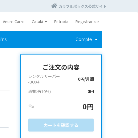
カラフルボックス公式サイト
Veure Carro
Català
Entrada
Registrar-se
i'ns
Compte
ご注文の内容
レンタルサーバー
0円/月額
-BOX4
消費税(10%)
0円
0円
合計
カートを確認する