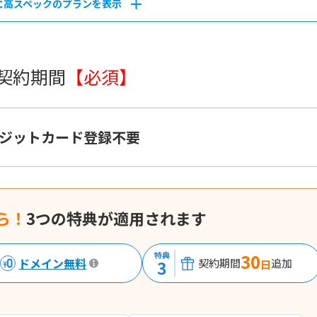
に高スペックのプランを表示
 契約期間
【必須】
ジットカード登録不要
ら！
3つの特典が適用されます
特典
30
ドメイン無料
3
契約期間
追加
日