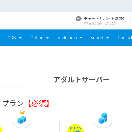
チャットサポート時間外
（平日 9：30 〜 17：30）
CDN
Option
Facturació
suport
Contact
アダルトサーバー
. プラン
【必須】
ン
ドメイン
料
永久無料