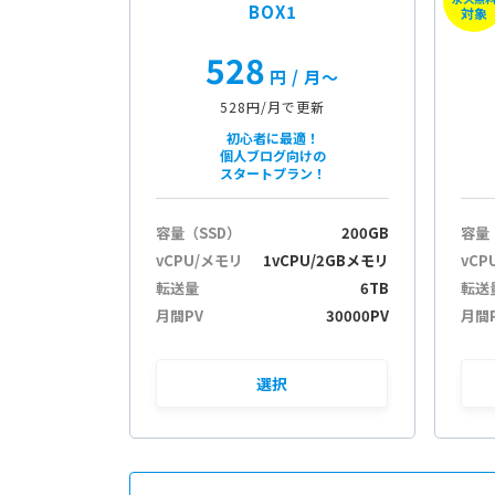
BOX1
対象
528
円
/ 月〜
528円/月で更新
初心者に最適！
個人ブログ向けの
スタートプラン！
容量（SSD）
200GB
容量
vCPU/メモリ
1vCPU/2GBメモリ
vCP
転送量
6TB
転送
月間PV
30000PV
月間
選択