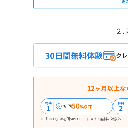
更
２.
30日間無料体験
クレ
12ヶ月以上な
特典
50
特典
1
2
初回
%OFF
※「BOX1」は初回50%OFF・ドメイン無料の対象外