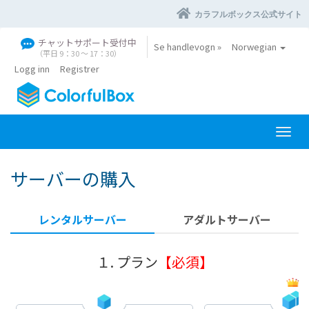
カラフルボックス公式サイト
チャットサポート受付中
Se handlevogn »
Norwegian
（平日 9：30 〜 17：30）
Logg inn
Registrer
B
y
t
サーバーの購入
t
n
a
レンタルサーバー
アダルトサーバー
v
i
g
１. プラン
【必須】
a
s
j
o