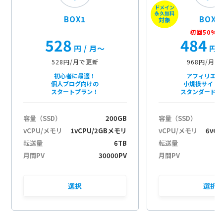
ドメイン
n
永久無料
BOX1
BOX2
対象
初回50%O
528
484
円
/ 月〜
円
528円/月で更新
968円/月
初心者に最適！
アフィリエ
個人ブログ向けの
小規模サイト
スタートプラン！
スタンダード
容量（SSD）
200GB
容量（SSD）
vCPU/メモリ
1vCPU/2GBメモリ
vCPU/メモリ
6vC
転送量
6TB
転送量
月間PV
30000PV
月間PV
選択
選択