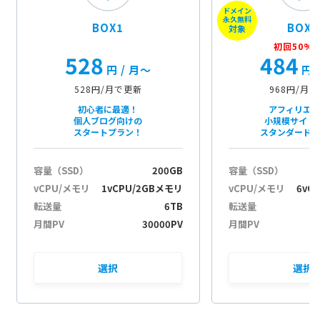
ドメイン
c
永久無料
BOX1
BOX2
i
対象
ó
初回50%O
528
484
r
円
/ 月〜
円
a
528円/月で更新
968円/月
初心者に最適！
アフィリエ
個人ブログ向けの
小規模サイト
スタートプラン！
スタンダード
容量（SSD）
200GB
容量（SSD）
vCPU/メモリ
1vCPU/2GBメモリ
vCPU/メモリ
6vC
転送量
6TB
転送量
月間PV
30000PV
月間PV
選択
選択