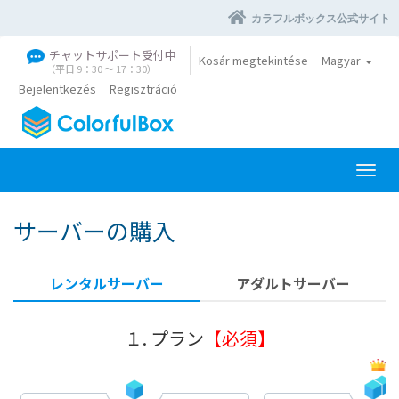
カラフルボックス公式サイト
チャットサポート受付中
Kosár megtekintése
Magyar
（平日 9：30 〜 17：30）
Bejelentkezés
Regisztráció
V
á
l
サーバーの購入
t
á
s
レンタルサーバー
アダルトサーバー
a
n
a
１. プラン
【必須】
v
i
g
á