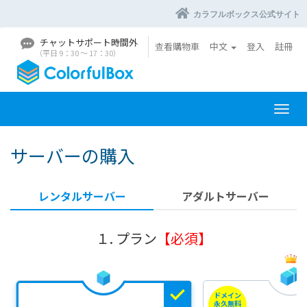
カラフルボックス公式サイト
チャットサポート時間外
查看購物車
中文
登入
註冊
（平日 9：30 〜 17：30）
切
換
導
サーバーの購入
覽
レンタルサーバー
アダルトサーバー
１. プラン
【必須】
ドメイン
永久無料