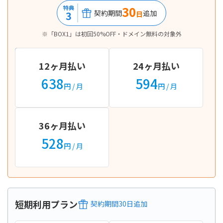
30
特典
契約期間
追加
3
日
※「BOX1」は初回50%OFF・ドメイン無料の対象外
12ヶ月払い
24ヶ月払い
638
594
円
/ 月
円
/ 月
36ヶ月払い
528
円
/ 月
短期利用プラン
契約期間
30
日
追加