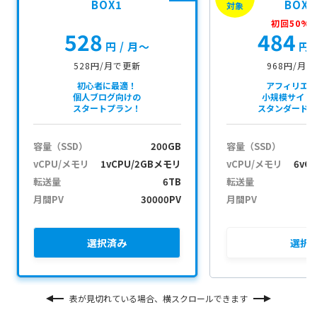
BOX1
BOX2
対象
初回50%O
528
484
円
/ 月〜
円
528円/月で更新
968円/月
初心者に最適！
アフィリエ
個人ブログ向けの
小規模サイト
スタートプラン！
スタンダード
容量（SSD）
200GB
容量（SSD）
vCPU/メモリ
1vCPU/2GBメモリ
vCPU/メモリ
6vC
転送量
6TB
転送量
月間PV
30000PV
月間PV
選択
済み
選択
表が見切れている場合、横スクロールできます