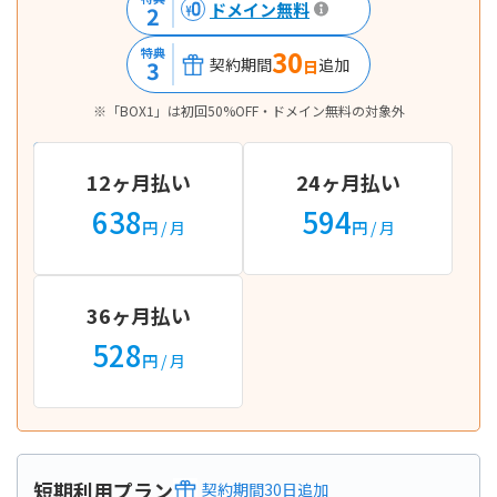
ドメイン無料
2
30
特典
契約期間
追加
3
日
※「BOX1」は初回50%OFF・ドメイン無料の対象外
12ヶ月払い
24ヶ月払い
638
594
円
/ 月
円
/ 月
36ヶ月払い
528
円
/ 月
短期利用プラン
契約期間
30
日
追加