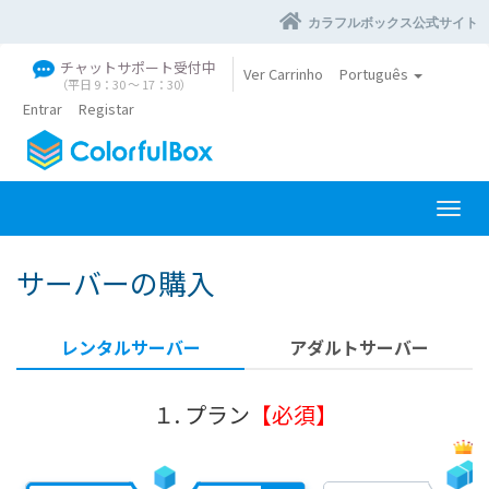
カラフルボックス公式サイト
チャットサポート受付中
Ver Carrinho
Português
（平日 9：30 〜 17：30）
Entrar
Registar
A
l
t
サーバーの購入
e
r
n
レンタルサーバー
アダルトサーバー
a
r
n
１. プラン
【必須】
a
v
e
g