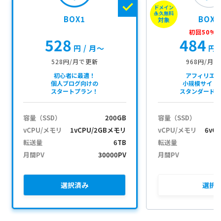
ドメイン
a
永久無料
BOX1
BOX2
ç
対象
ã
初回50%O
528
484
o
円
/ 月〜
円
528円/月で更新
968円/月
初心者に最適！
アフィリエ
個人ブログ向けの
小規模サイト
スタートプラン！
スタンダード
容量（SSD）
200GB
容量（SSD）
vCPU/メモリ
1vCPU/2GBメモリ
vCPU/メモリ
6vC
転送量
6TB
転送量
月間PV
30000PV
月間PV
選択
済み
選択