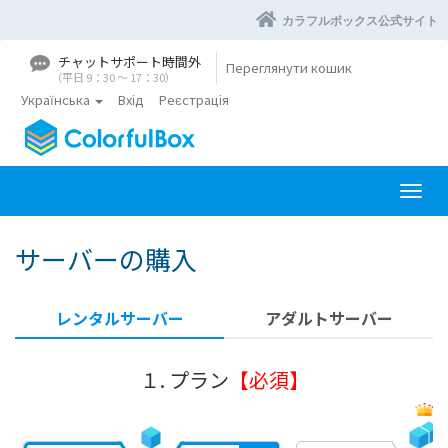
カラフルボックス公式サイト
チャットサポート時間外
Переглянути кошик
（平日 9：30 〜 17：30）
Українська
Вхід
Реєстрація
П
е
р
サーバーの購入
е
к
л
レンタルサーバー
アダルトサーバー
ю
ч
и
１. プラン
【必須】
т
и
н
а