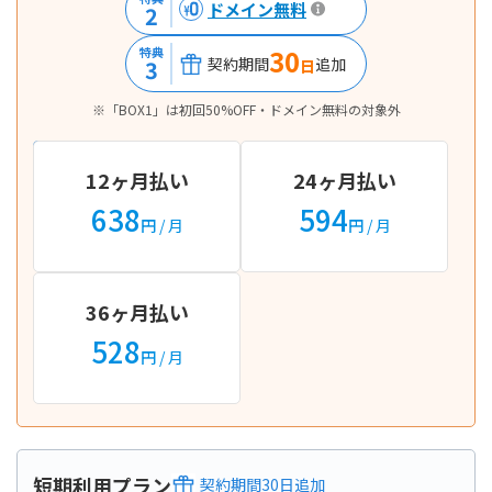
ドメイン無料
2
30
特典
契約期間
追加
3
日
※「BOX1」は初回50%OFF・ドメイン無料の対象外
12ヶ月払い
24ヶ月払い
638
594
円
/ 月
円
/ 月
36ヶ月払い
528
円
/ 月
短期利用プラン
契約期間
30
日
追加