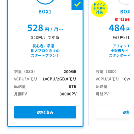
ドメイン
в
永久無料
BOX1
BOX2
і
対象
г
初回50%O
528
484
а
円
/ 月〜
円
ц
і
528円/月で更新
968円/月
ю
初心者に最適！
アフィリエ
個人ブログ向けの
小規模サイト
スタートプラン！
スタンダード
容量（SSD）
200GB
容量（SSD）
vCPU/メモリ
1vCPU/2GBメモリ
vCPU/メモリ
6vC
転送量
6TB
転送量
月間PV
30000PV
月間PV
選択
済み
選択