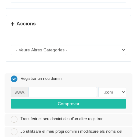
a
c
i
Accions
ó
Registrar un nou domini
www.
Comprovar
Transferir el seu domini des d'un altre registrar
Jo utilitzaré el meu propi domini i modificaré els noms del