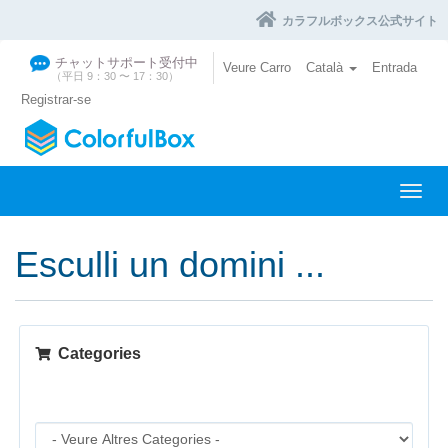
カラフルボックス公式サイト
チャットサポート受付中
Veure Carro
Català
Entrada
（平日 9：30 〜 17：30）
Registrar-se
C
a
n
Esculli un domini ...
v
i
a
l
a
Categories
n
a
v
e
g