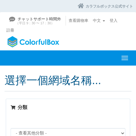
カラフルボックス公式サイト
チャットサポート時間外
查看購物車
中文
登入
（平日 9：30 〜 17：30）
註冊
切
換
導
選擇一個網域名稱...
覽
分類