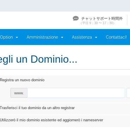
チャットサポート時間外
（平日 9：30 〜 17：30）
Option
Amministrazione
Assistenza
Contattaci!
gli un Dominio...
Registra un nuovo dominio
www.
Trasferisci il tuo dominio da un altro registrar
Utilizzerò il mio dominio esistente ed aggiornerò i nameserver