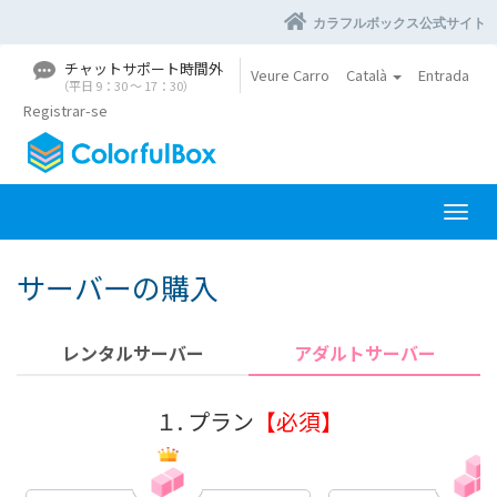
カラフルボックス公式サイト
チャットサポート時間外
Veure Carro
Català
Entrada
（平日 9：30 〜 17：30）
Registrar-se
C
a
n
サーバーの購入
v
i
a
レンタルサーバー
アダルトサーバー
l
a
n
１. プラン
【必須】
a
v
e
g