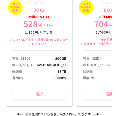
ドメイン
ドメイン
a
永久無料
永久無料
BOX2
BOX3
c
対象
対象
i
初回60%OFF
初回60%O
528
704
ó
円
/ 月〜
円
1,320円/月で更新
1,760円/
アフィリエイトや小規模向けのスタンダー
安定性抜
ドプラン！
中規模サイトや成長中企
容量（SSD）
800GB
容量（SSD）
vCPU/メモリ
6vCPU/8GBメモリ
vCPU/メモリ
8vCP
転送量
18TB
転送量
月間PV
80000PV
月間PV
選択
選択
表が見切れている場合、横スクロールできます