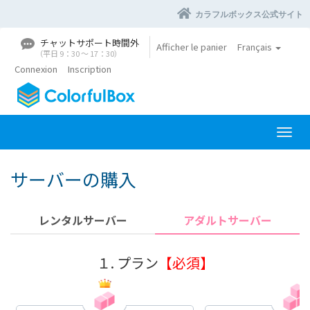
カラフルボックス公式サイト
チャットサポート時間外
Afficher le panier
Français
（平日 9：30 〜 17：30）
Connexion
Inscription
B
a
s
サーバーの購入
c
u
l
レンタルサーバー
アダルトサーバー
e
r
l
１. プラン
【必須】
a
n
a
v