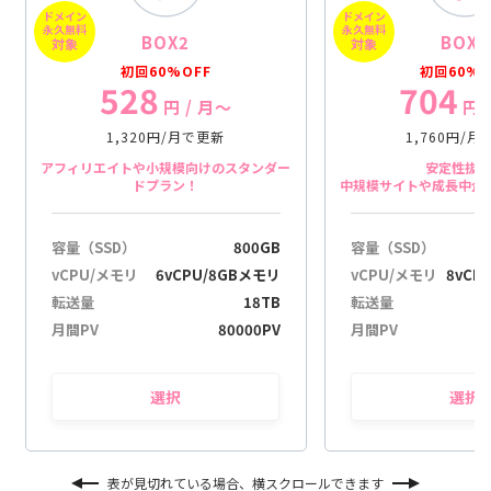
ドメイン
ドメイン
永久無料
永久無料
BOX2
BOX3
対象
対象
初回60%OFF
初回60%O
528
704
円
/ 月〜
円
1,320円/月で更新
1,760円/
アフィリエイトや小規模向けのスタンダー
安定性抜
ドプラン！
中規模サイトや成長中企
容量（SSD）
800GB
容量（SSD）
vCPU/メモリ
6vCPU/8GBメモリ
vCPU/メモリ
8vCP
転送量
18TB
転送量
月間PV
80000PV
月間PV
選択
選択
表が見切れている場合、横スクロールできます