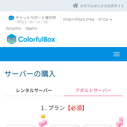
カラフルボックス公式サイト
チャットサポート受付中
עברית
צפייה בעגלת הקניות
（平日 9：30 〜 17：30）
הרשמה
התחברות
ה
פ
ע
サーバーの購入
ל
ת
נ
レンタルサーバー
アダルトサーバー
י
ו
ו
１. プラン
【必須】
ט