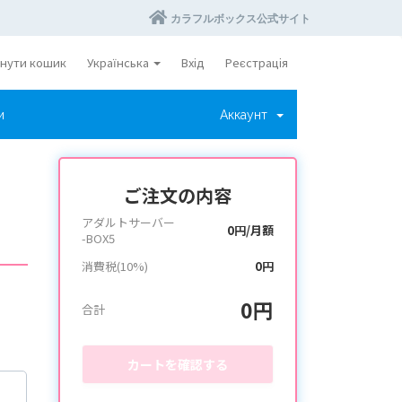
カラフルボックス公式サイト
нути кошик
Українська
Вхід
Реєстрація
и
Аккаунт
ご注文の内容
アダルトサーバー
0円/月額
-BOX5
消費税(10%)
0円
0円
合計
カートを確認する