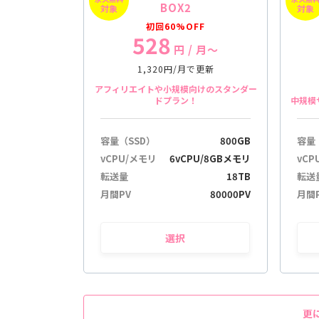
BOX2
対象
対象
初回60%OFF
528
円
/ 月〜
1,320円/月で更新
アフィリエイトや小規模向けのスタンダー
ドプラン！
中規模
容量（SSD）
800GB
容量
vCPU/メモリ
6vCPU/8GBメモリ
vCP
転送量
18TB
転送
月間PV
80000PV
月間
選択
更