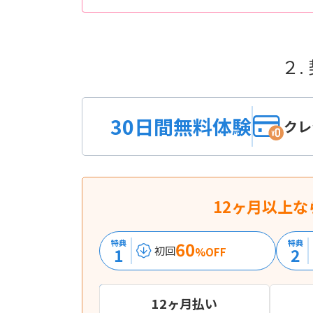
２.
30日間無料体験
クレ
12ヶ月以上な
特典
60
特典
1
2
初回
%OFF
12ヶ月払い