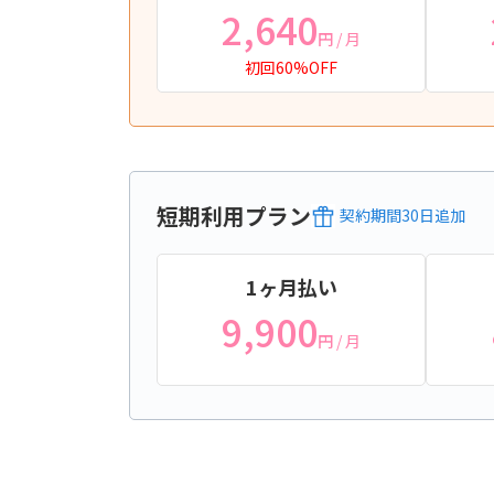
2,640
円
/ 月
初回60%OFF
短期利用プラン
契約期間
30
日
追加
1ヶ月払い
9,900
円
/ 月