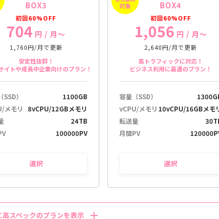
BOX3
BOX4
対象
初回60%OFF
初回60%OFF
704
1,056
円
/ 月〜
円
/ 月〜
1,760円/月で更新
2,640円/月で更新
安定性抜群！
高トラフィックに対応！
サイトや成長中企業向けのプラン！
ビジネス利用に最適のプラン！
（SSD）
1100GB
容量（SSD）
1300G
U/メモリ
8vCPU/12GBメモリ
vCPU/メモリ
10vCPU/16GBメモ
量
24TB
転送量
30T
PV
100000PV
月間PV
120000P
選択
選択
に高スペックのプランを表示