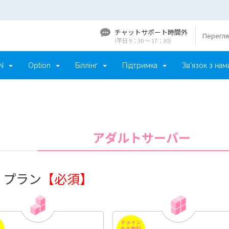
チャットサポート時間外
Перегля
（平日 9：30 〜 17：30）
DN
Option
Біллінг
Підтримка
Зв'язок з нам
アダルトサーバー
. プラン
【必須】
ン
ドメイン
料
永久無料