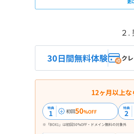
更
２.
30日間無料体験
クレ
12ヶ月以上な
特典
50
特典
1
2
初回
%OFF
※「BOX1」は初回50%OFF・ドメイン無料の対象外