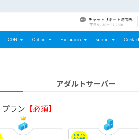
チャットサポート時間外
（平日 9：30 〜 17：30）
CDN
Option
Facturació
suport
Contact
アダルトサーバー
. プラン
【必須】
ン
ドメイン
料
永久無料