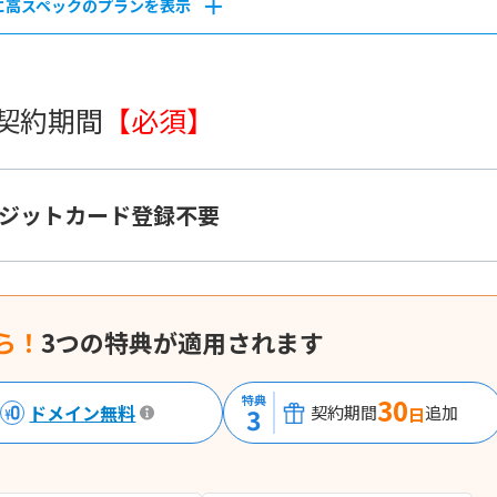
に高スペックのプランを表示
 契約期間
【必須】
ジットカード登録不要
ら！
3つの特典が適用されます
特典
30
ドメイン無料
3
契約期間
追加
日