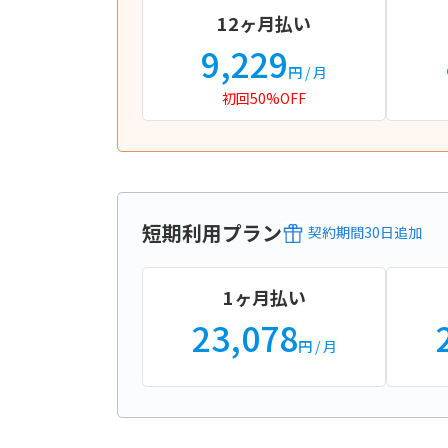
12ヶ月払い
9,229
円
/ 月
初回50%OFF
短期利用プラン
契約期間
30
日
追加
1ヶ月払い
23,078
円
/ 月