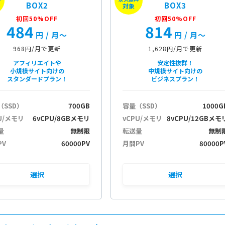
BOX2
BOX3
対象
初回50%OFF
初回50%OFF
484
814
円
/ 月〜
円
/ 月〜
968円/月で更新
1,628円/月で更新
アフィリエイトや
安定性抜群！
小規模サイト向けの
中規模サイト向けの
スタンダードプラン！
ビジネスプラン！
（SSD）
700GB
容量（SSD）
1000G
U/メモリ
6vCPU/8GBメモリ
vCPU/メモリ
8vCPU/12GBメモ
量
無制限
転送量
無制
PV
60000PV
月間PV
80000P
選択
選択