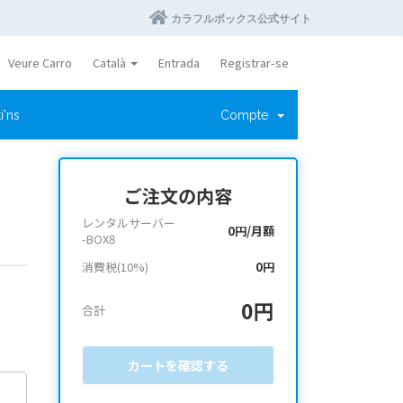
カラフルボックス公式サイト
Veure Carro
Català
Entrada
Registrar-se
i'ns
Compte
ご注文の内容
レンタルサーバー
0円/月額
-BOX8
消費税(10%)
0円
0円
合計
カートを確認する