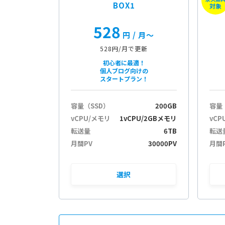
BOX1
対象
528
円
/ 月〜
528円/月で更新
初心者に最適！
個人ブログ向けの
スタートプラン！
容量（SSD）
200GB
容量
vCPU/メモリ
1vCPU/2GBメモリ
vCP
転送量
6TB
転送
月間PV
30000PV
月間
選択