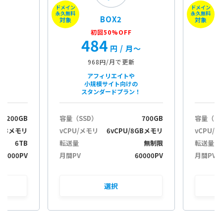
ドメイン
ドメイン
i
永久無料
永久無料
BOX2
o
対象
対象
n
初回50%OFF
484
月〜
円
/ 月〜
968円/月で更新
アフィリエイトや
小規模サイト向けの
スタンダードプラン！
200GB
容量（SSD）
700GB
容量（S
2GBメモリ
vCPU/メモリ
6vCPU/8GBメモリ
vCPU/
6TB
転送量
無制限
転送量
30000PV
月間PV
60000PV
月間PV
選択