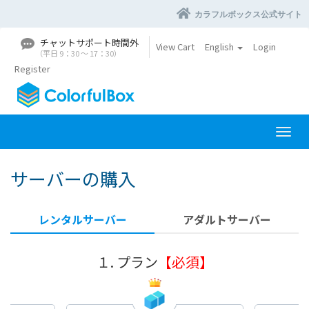
カラフルボックス公式サイト
チャットサポート時間外
View Cart
English
Login
（平日 9：30 〜 17：30）
Register
T
o
g
サーバーの購入
g
l
e
レンタルサーバー
アダルトサーバー
n
a
v
１. プラン
【必須】
i
g
a
t