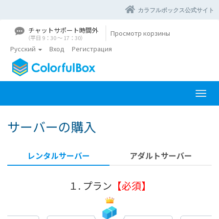
カラフルボックス公式サイト
チャットサポート時間外
Просмотр корзины
（平日 9：30 〜 17：30）
Русский
Вход
Регистрация
П
е
р
サーバーの購入
е
к
л
レンタルサーバー
アダルトサーバー
ю
ч
и
１. プラン
【必須】
т
ь
н
а