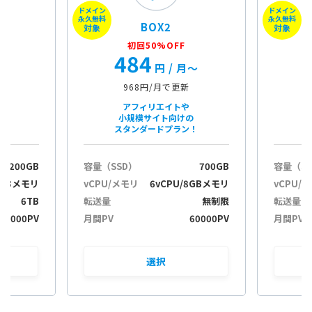
ドメイン
ドメイン
в
永久無料
永久無料
BOX2
и
対象
対象
г
初回50%OFF
484
а
月〜
円
/ 月〜
ц
и
968円/月で更新
ю
アフィリエイトや
小規模サイト向けの
スタンダードプラン！
200GB
容量（SSD）
700GB
容量（S
2GBメモリ
vCPU/メモリ
6vCPU/8GBメモリ
vCPU/
6TB
転送量
無制限
転送量
30000PV
月間PV
60000PV
月間PV
選択