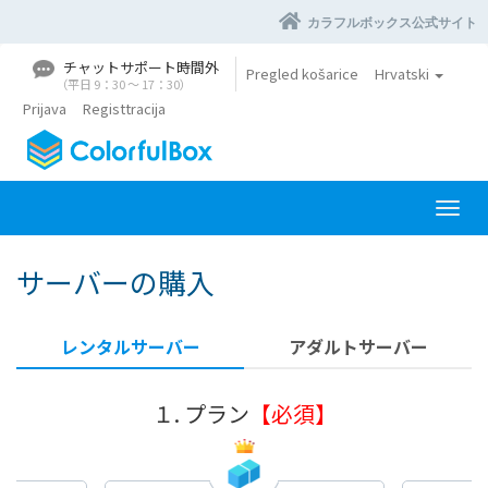
カラフルボックス公式サイト
チャットサポート時間外
Pregled košarice
Hrvatski
（平日 9：30 〜 17：30）
Prijava
Registtracija
P
r
e
サーバーの購入
b
a
c
レンタルサーバー
アダルトサーバー
i
n
a
１. プラン
【必須】
v
i
g
a