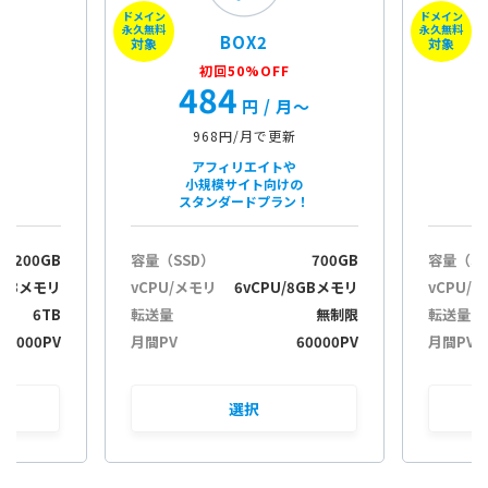
ドメイン
ドメイン
c
永久無料
永久無料
BOX2
i
対象
対象
j
初回50%OFF
484
u
月〜
円
/ 月〜
968円/月で更新
アフィリエイトや
小規模サイト向けの
スタンダードプラン！
200GB
容量（SSD）
700GB
容量（S
2GBメモリ
vCPU/メモリ
6vCPU/8GBメモリ
vCPU/
6TB
転送量
無制限
転送量
30000PV
月間PV
60000PV
月間PV
選択