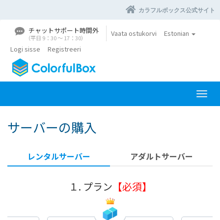
カラフルボックス公式サイト
チャットサポート時間外
Vaata ostukorvi
Estonian
（平日 9：30 〜 17：30）
Logi sisse
Registreeri
L
ü
l
サーバーの購入
i
t
a
レンタルサーバー
アダルトサーバー
g
e
n
１. プラン
【必須】
a
v
i
g