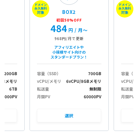
ドメイン
ドメイン
e
永久無料
永久無料
BOX2
e
対象
対象
r
初回50%OFF
484
i
月〜
円
/ 月〜
m
i
968円/月で更新
n
アフィリエイトや
e
小規模サイト向けの
スタンダードプラン！
200GB
容量（SSD）
700GB
容量（S
2GBメモリ
vCPU/メモリ
6vCPU/8GBメモリ
vCPU/
6TB
転送量
無制限
転送量
30000PV
月間PV
60000PV
月間PV
選択