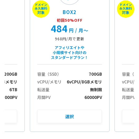
ドメイン
ドメイン
永久無料
永久無料
BOX2
対象
対象
初回50%OFF
484
月〜
円
/ 月〜
968円/月で更新
アフィリエイトや
小規模サイト向けの
スタンダードプラン！
200GB
容量（SSD）
700GB
容量（S
2GBメモリ
vCPU/メモリ
6vCPU/8GBメモリ
vCPU/
6TB
転送量
無制限
転送量
30000PV
月間PV
60000PV
月間PV
選択