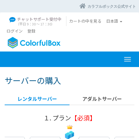
カラフルボックス公式サイト
チャットサポート受付中
カートの中を見る
日本語
（平日 9：30 〜 17：30）
ログイン
登録
ナ
ビ
ゲ
サーバーの購入
ー
シ
ョ
レンタルサーバー
アダルトサーバー
ン
を
切
１. プラン
【必須】
り
替
え
る